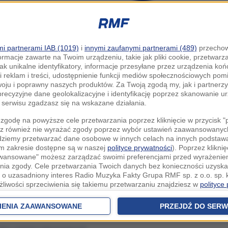
i partnerami IAB (1019)
i
innymi zaufanymi partnerami (489)
przechow
ormacje zawarte na Twoim urządzeniu, takie jak pliki cookie, przetwar
jak unikalne identyfikatory, informacje przesyłane przez urządzenia k
i reklam i treści, udostępnienie funkcji mediów społecznościowych pom
woju i poprawny naszych produktów. Za Twoją zgodą my, jak i partner
recyzyjne dane geolokalizacyjne i identyfikację poprzez skanowanie u
serwisu zgadzasz się na wskazane działania.
zgodę na powyższe cele przetwarzania poprzez kliknięcie w przycisk 
z również nie wyrażać zgody poprzez wybór ustawień zaawansowanych
dziemy przetwarzać dane osobowe w innych celach na innych podsta
ym zakresie dostępne są w naszej
polityce prywatności
). Poprzez kliknię
 forsa dla dyktatora. Kim
Sąd ponownie wstrzymuje
awansowane" możesz zarządzać swoimi preferencjami przed wyrażenie
Un zarabia miliardy na
inwestycję Trumpa. Prezyde
ia zgody. Cele przetwarzania Twoich danych bez konieczności uzyska
 Rosji
odpowiada
 o uzasadniony interes Radio Muzyka Fakty Grupa RMF sp. z o.o. sp. k
żliwości sprzeciwienia się takiemu przetwarzaniu znajdziesz w
polityce
nia Twoich danych bez konieczności uzyskania Twojej zgody w oparci
ch Partnerów IAB
oraz możliwość sprzeciwienia się takiemu przetwarza
IENIA ZAAWANSOWANE
PRZEJDŹ DO SERW
aawansowanych.