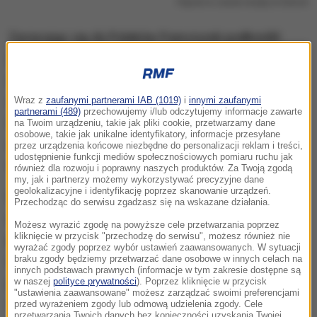
Papież w czasie wizyty w Estonii
Zwracając się do Polaków Franciszek podkreślił:
Dziękuję wszystkim, którzy towarzyszyli mi w
modlitwie podczas mojej podróży. Zachowując w
sercu doświadczenie tej wizyty w krajach
Wraz z
zaufanymi partnerami IAB (1019)
i
innymi zaufanymi
partnerami (489)
przechowujemy i/lub odczytujemy informacje zawarte
historycznie i duchowo związanych z Polską,
na Twoim urządzeniu, takie jak pliki cookie, przetwarzamy dane
osobowe, takie jak unikalne identyfikatory, informacje przesyłane
zawierzam Matce Miłosierdzia z Ostrej Bramy was,
przez urządzenia końcowe niezbędne do personalizacji reklam i treści,
udostępnienie funkcji mediów społecznościowych pomiaru ruchu jak
wasze rodziny i waszą Ojczyznę.
również dla rozwoju i poprawny naszych produktów. Za Twoją zgodą
my, jak i partnerzy możemy wykorzystywać precyzyjne dane
geolokalizacyjne i identyfikację poprzez skanowanie urządzeń.
W katechezie papież podsumował swą
Przechodząc do serwisu zgadzasz się na wskazane działania.
czterodniową wizytę w republikach bałtyckich
Możesz wyrazić zgodę na powyższe cele przetwarzania poprzez
kliknięcie w przycisk "przechodzę do serwisu", możesz również nie
przypominając na początku, że podróżował tam z
wyrażać zgody poprzez wybór ustawień zaawansowanych. W sytuacji
okazji stulecia ich niepodległości.
To sto lat, które
braku zgody będziemy przetwarzać dane osobowe w innych celach na
innych podstawach prawnych (informacje w tym zakresie dostępne są
przeżyły one w połowie pod jarzmem okupacji,
w naszej
polityce prywatności
). Poprzez kliknięcie w przycisk
"ustawienia zaawansowane" możesz zarządzać swoimi preferencjami
najpierw nazistowskiej, a potem sowieckiej. To
przed wyrażeniem zgody lub odmową udzielenia zgody. Cele
przetwarzania Twoich danych bez konieczności uzyskania Twojej