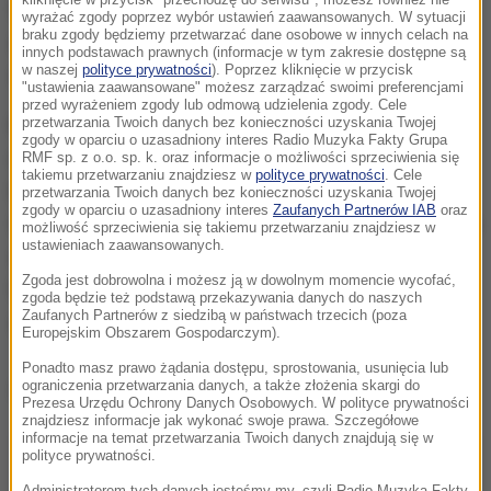
kliknięcie w przycisk "przechodzę do serwisu", możesz również nie
Skandowanie: "Nie mogę oddychać" w następstwie
wyrażać zgody poprzez wybór ustawień zaawansowanych. W sytuacji
braku zgody będziemy przetwarzać dane osobowe w innych celach na
zabicia Flodya, było jednym z haseł uczestników
innych podstawach prawnych (informacje w tym zakresie dostępne są
w naszej
polityce prywatności
). Poprzez kliknięcie w przycisk
społecznych protestów, które objęły USA i inne kraje.
"ustawienia zaawansowane" możesz zarządzać swoimi preferencjami
przed wyrażeniem zgody lub odmową udzielenia zgody. Cele
Nelson cytował na rozprawie fragment raportu
przetwarzania Twoich danych bez konieczności uzyskania Twojej
zgody w oparciu o uzasadniony interes Radio Muzyka Fakty Grupa
eksperta prokuratury ds. użycia siły, sierżanta
RMF sp. z o.o. sp. k. oraz informacje o możliwości sprzeciwienia się
takiemu przetwarzaniu znajdziesz w
polityce prywatności
. Cele
Departamentu Policji w Los Angeles Jody Stigera.
przetwarzania Twoich danych bez konieczności uzyskania Twojej
zgody w oparciu o uzasadniony interes
Zaufanych Partnerów IAB
oraz
Stwierdził on, że policja zmieniła taktykę, "kiedy stało
możliwość sprzeciwienia się takiemu przetwarzaniu znajdziesz w
ustawieniach zaawansowanych.
się jasne, że bezskuteczne są wysiłki trzech
Zgoda jest dobrowolna i możesz ją w dowolnym momencie wycofać,
funkcjonariuszy, by siłą posadzić Floyda na tylnym
zgoda będzie też podstawą przekazywania danych do naszych
Zaufanych Partnerów z siedzibą w państwach trzecich (poza
siedzeniu radiowozu".
Europejskim Obszarem Gospodarczym).
Ponadto masz prawo żądania dostępu, sprostowania, usunięcia lub
Dalsza część artykułu pod materiałem video:
ograniczenia przetwarzania danych, a także złożenia skargi do
Prezesa Urzędu Ochrony Danych Osobowych. W polityce prywatności
znajdziesz informacje jak wykonać swoje prawa. Szczegółowe
informacje na temat przetwarzania Twoich danych znajdują się w
polityce prywatności.