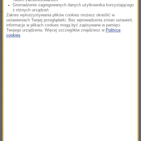
Twoim zainteresowaniom
Szwecji, gdzie jest poszukiwany w związku z
Gromadzenie zagregowanych danych użytkownika korzystającego
podejrzeniem napaści seksualnej i gwałtu. Assange
z różnych urządzeń
Zakres wykorzystywania plików cookies możesz określić w
zaprzecza zarzutom. Obawia się, iż w razie
ustawieniach Twojej przeglądarki. Bez wprowadzenia zmian ustawień,
informacje w plikach cookies mogą być zapisywane w pamięci
ekstradycji do Szwecji zostanie wydany władzom
Twojego urządzenia. Więcej szczegółów znajdziesz w
Polityce
cookies
.
amerykańskim w związku z ujawnianymi przez
WikiLeaks tajnymi dokumentami. Chodzi m.in. o
materiały dotyczące operacji wojskowych USA w
Iraku i Afganistanie oraz tysiące depesz
dyplomatycznych amerykańskich misji na całym
świecie.
(rs)
Źródło: PAP
NAJWAŻNIEJSZE FAKTY