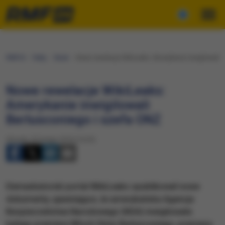
RMF24
Fakty
Świat
Nowe rewelacje WikiLeaks: Amerykanie inwigilowali 
Nowe rewelacje WikiLeaks:
Amerykanie inwigilowali
Berlusconiego i szefa ONZ
Wtorek, 23 lutego 2016 (14:25)
Demaskatorski portal WikiLeaks opublikował nowe
dokumenty, ujawniające, że amerykańska Agencja
Bezpieczeństwa Narodowego (NSA) inwigilowała
byłego premiera Włoch Silvio Berlusconiego, premiera