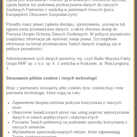
Zgoda jest dobrowolna i możesz ją w dowolnym momencie wycofać,
podsłuchała też rozmowę Netanjahu z Berlusconim,
zgoda będzie też podstawą przekazywania danych do naszych
Zaufanych Partnerów z siedzibą w państwach trzecich (poza
w której premier Izraela prosił Berlusconiego o
Europejskim Obszarem Gospodarczym).
pomoc w postępowaniu z amerykańską administracją
Ponadto masz prawo żądania dostępu, sprostowania, usunięcia lub
ograniczenia przetwarzania danych, a także złożenia skargi do
prezydenta Baracka Obamy.
Prezesa Urzędu Ochrony Danych Osobowych. W polityce prywatności
znajdziesz informacje jak wykonać swoje prawa. Szczegółowe
informacje na temat przetwarzania Twoich danych znajdują się w
Z dokumentów wynika też, że amerykańska agencja
polityce prywatności.
podsłuchiwała spotkanie kluczowych unijnych i
Administratorem tych danych jesteśmy my, czyli Radio Muzyka Fakty
Grupa RMF sp. z o.o. sp. k. z siedzibą w Krakowie, al. Waszyngtona
japońskich przywódców oraz prywatne spotkanie z
1.
udziałem Berlusconiego, Merkel i byłego prezydenta
Stosowanie plików cookies i innych technologii
Francji Nicolasa Sarkozy'ego, który ostrzegał kolegę z
Wraz z partnerami stosujemy pliki cookies (tzw. ciasteczka) i inne
pokrewne technologie, które mają na celu:
Włoch o niebezpieczeństwach włoskiego systemu
bankowego.
Zapewnienie bezpieczeństwa podczas korzystania z naszych
stron
Ulepszenie świadczonych przez nas usług poprzez wykorzystanie
danych w celach analitycznych i statystycznych
Od lata 2012 roku Assange przebywa w ambasadzie
Poznanie Twoich preferencji na podstawie sposobu korzystania z
naszych serwisów
Ekwadoru w Londynie, aby uniknąć ekstradycji do
Wyświetlanie spersonalizowanych reklam, które odpowiadają