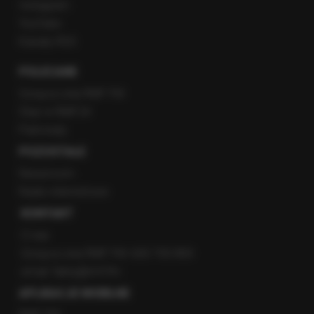
Instagram
YouTube
Kanały RSS
POLECANE
Gorąca Linia RMF FM
Staż w RMF24
Patronaty
POZOSTAŁE
Newsroom
Radio internetowe
KONTAKT
O nas
Gorąca Linia RMF FM: 600 700 800
email: fakty@rmf.fm
APLIKACJE MOBILNE