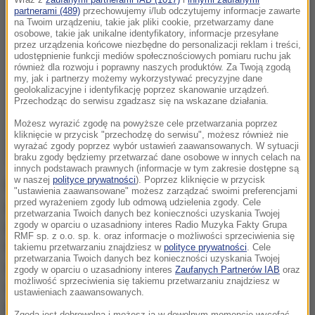
Wraz z
zaufanymi partnerami IAB (1017)
i
innymi zaufanymi
partnerami (489)
przechowujemy i/lub odczytujemy informacje zawarte
na Twoim urządzeniu, takie jak pliki cookie, przetwarzamy dane
osobowe, takie jak unikalne identyfikatory, informacje przesyłane
przez urządzenia końcowe niezbędne do personalizacji reklam i treści,
udostępnienie funkcji mediów społecznościowych pomiaru ruchu jak
również dla rozwoju i poprawny naszych produktów. Za Twoją zgodą
my, jak i partnerzy możemy wykorzystywać precyzyjne dane
geolokalizacyjne i identyfikację poprzez skanowanie urządzeń.
Przechodząc do serwisu zgadzasz się na wskazane działania.
Możesz wyrazić zgodę na powyższe cele przetwarzania poprzez
kliknięcie w przycisk "przechodzę do serwisu", możesz również nie
wyrażać zgody poprzez wybór ustawień zaawansowanych. W sytuacji
braku zgody będziemy przetwarzać dane osobowe w innych celach na
innych podstawach prawnych (informacje w tym zakresie dostępne są
w naszej
polityce prywatności
). Poprzez kliknięcie w przycisk
Materiały ujawnione przez organizację założoną
"ustawienia zaawansowane" możesz zarządzać swoimi preferencjami
przed wyrażeniem zgody lub odmową udzielenia zgody. Cele
przez Juliana Assange'a pokazują, że NSA
przetwarzania Twoich danych bez konieczności uzyskania Twojej
podsłuchiwała spotkanie Ban Ki Muna z niemiecką
zgody w oparciu o uzasadniony interes Radio Muzyka Fakty Grupa
RMF sp. z o.o. sp. k. oraz informacje o możliwości sprzeciwienia się
kanclerz Angelą Merkel, która wiedziała już, że przy
takiemu przetwarzaniu znajdziesz w
polityce prywatności
. Cele
przetwarzania Twoich danych bez konieczności uzyskania Twojej
innych okazjach zajmował się nią amerykański
zgody w oparciu o uzasadniony interes
Zaufanych Partnerów IAB
oraz
możliwość sprzeciwienia się takiemu przetwarzaniu znajdziesz w
wywiad. Merkel i Ban Ki Mun rozmawiali o zmianach
ustawieniach zaawansowanych.
klimatycznych. WikiLeaks doniósł, że NSA