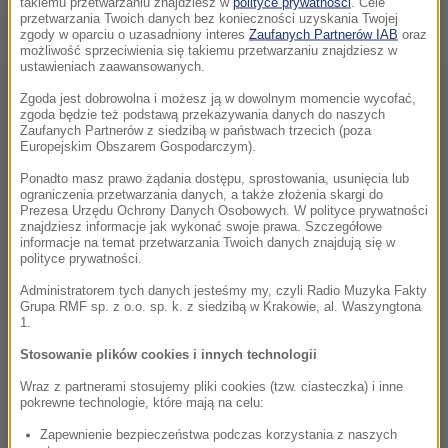
takiemu przetwarzaniu znajdziesz w
polityce prywatności
. Cele
przetwarzania Twoich danych bez konieczności uzyskania Twojej
Dalsza część artykułu pod materiałem video:
zgody w oparciu o uzasadniony interes
Zaufanych Partnerów IAB
oraz
możliwość sprzeciwienia się takiemu przetwarzaniu znajdziesz w
ustawieniach zaawansowanych.
Zgoda jest dobrowolna i możesz ją w dowolnym momencie wycofać,
zgoda będzie też podstawą przekazywania danych do naszych
Zaufanych Partnerów z siedzibą w państwach trzecich (poza
Europejskim Obszarem Gospodarczym).
Ponadto masz prawo żądania dostępu, sprostowania, usunięcia lub
ograniczenia przetwarzania danych, a także złożenia skargi do
Prezesa Urzędu Ochrony Danych Osobowych. W polityce prywatności
znajdziesz informacje jak wykonać swoje prawa. Szczegółowe
informacje na temat przetwarzania Twoich danych znajdują się w
polityce prywatności.
Administratorem tych danych jesteśmy my, czyli Radio Muzyka Fakty
Grupa RMF sp. z o.o. sp. k. z siedzibą w Krakowie, al. Waszyngtona
1.
Stosowanie plików cookies i innych technologii
Wraz z partnerami stosujemy pliki cookies (tzw. ciasteczka) i inne
pokrewne technologie, które mają na celu:
Zapewnienie bezpieczeństwa podczas korzystania z naszych