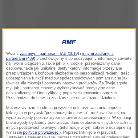
Wraz z
zaufanymi partnerami IAB (1019)
i
innymi zaufanymi
partnerami (489)
przechowujemy i/lub odczytujemy informacje zawarte
na Twoim urządzeniu, takie jak pliki cookie, przetwarzamy dane
osobowe, takie jak unikalne identyfikatory, informacje przesyłane
przez urządzenia końcowe niezbędne do personalizacji reklam i treści,
udostępnienie funkcji mediów społecznościowych pomiaru ruchu jak
również dla rozwoju i poprawny naszych produktów. Za Twoją zgodą
Lenka wraca (...) do domu
- powiedział mąż kobiety
my, jak i partnerzy możemy wykorzystywać precyzyjne dane
geolokalizacyjne i identyfikację poprzez skanowanie urządzeń.
po rozprawie.
Przechodząc do serwisu zgadzasz się na wskazane działania.
Noworodek został odebrany polskiej matce przez
Możesz wyrazić zgodę na powyższe cele przetwarzania poprzez
kliknięcie w przycisk "przechodzę do serwisu", możesz również nie
Jugendamt, czyli urząd do spraw młodzieży. Dziecko
wyrażać zgody poprzez wybór ustawień zaawansowanych. W sytuacji
braku zgody będziemy przetwarzać dane osobowe w innych celach na
zostało zabrane kobiecie zaledwie trzy dni po
innych podstawach prawnych (informacje w tym zakresie dostępne są
w naszej
polityce prywatności
). Poprzez kliknięcie w przycisk
urodzeniu i umieszczone w rodzinie zastępczej.
"ustawienia zaawansowane" możesz zarządzać swoimi preferencjami