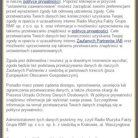
rzeczniczka grupy, Lucia de los Angeles.
w naszej
polityce prywatności
). Poprzez kliknięcie w przycisk
"ustawienia zaawansowane" możesz zarządzać swoimi preferencjami
przed wyrażeniem zgody lub odmową udzielenia zgody. Cele
przetwarzania Twoich danych bez konieczności uzyskania Twojej
Jej syn Guillermo został uprowadzony w 2013 roku
zgody w oparciu o uzasadniony interes Radio Muzyka Fakty Grupa
RMF sp. z o.o. sp. k. oraz informacje o możliwości sprzeciwienia się
w wieku 29 lat; od tego czasu nie wie nic o jego losie,
takiemu przetwarzaniu znajdziesz w
polityce prywatności
. Cele
przetwarzania Twoich danych bez konieczności uzyskania Twojej
nigdy nie otrzymała choćby listu z żądaniem okupu.
zgody w oparciu o uzasadniony interes
Zaufanych Partnerów IAB
oraz
możliwość sprzeciwienia się takiemu przetwarzaniu znajdziesz w
Dochodzenie prowadzone przez miejscową
ustawieniach zaawansowanych.
prokuraturę, które mimo upływu czasu nie przynosi
Zgoda jest dobrowolna i możesz ją w dowolnym momencie wycofać,
efektów, nazywa "czystą biurokracją".
zgoda będzie też podstawą przekazywania danych do naszych
Zaufanych Partnerów z siedzibą w państwach trzecich (poza
Europejskim Obszarem Gospodarczym).
"Tempo znikania ludzi w Meksyku
Ponadto masz prawo żądania dostępu, sprostowania, usunięcia lub
ograniczenia przetwarzania danych, a także złożenia skargi do
osiągnęło krytyczny poziom"
Prezesa Urzędu Ochrony Danych Osobowych. W polityce prywatności
znajdziesz informacje jak wykonać swoje prawa. Szczegółowe
informacje na temat przetwarzania Twoich danych znajdują się w
polityce prywatności.
Dalsza część artykułu pod materiałem video:
Administratorem tych danych jesteśmy my, czyli Radio Muzyka Fakty
Grupa RMF sp. z o.o. sp. k. z siedzibą w Krakowie, al. Waszyngtona
1.