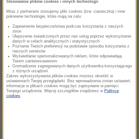
Stosowanie plików cookies i innych technologii
Wraz z partnerami stosujemy pliki cookies (tzw. ciasteczka) i inne
pokrewne technologie, które mają na celu:
Zapewnienie bezpieczeństwa podczas korzystania z naszych
stron
Ulepszenie świadczonych przez nas usług poprzez wykorzystanie
danych w celach analitycznych i statystycznych
Poznanie Twoich preferencji na podstawie sposobu korzystania z
naszych serwisów
Wyświetlanie spersonalizowanych reklam, które odpowiadają
Twoim zainteresowaniom
Gromadzenie zagregowanych danych użytkownika korzystającego
Ponad 26 tysięcy osób uważa się w Meksyku za
z różnych urządzeń
Zakres wykorzystywania plików cookies możesz określić w
zaginione. Dokładnych danych nie mają nawet
ustawieniach Twojej przeglądarki. Bez wprowadzenia zmian ustawień,
instytucje państwowe. Państwowy rejestr osób
informacje w plikach cookies mogą być zapisywane w pamięci
Twojego urządzenia. Więcej szczegółów znajdziesz w
Polityce
zaginionych w ubiegłym roku doliczył się 26 798
cookies
.
zaginionych, dwa lata wcześniej - 22 322.
Tempo znikania ludzi w Meksyku osiągnęło krytyczny
poziom
- alarmowała niedawno w swoim raporcie