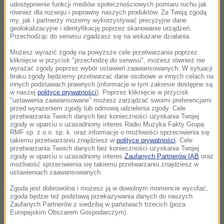
16 dzieci w opłakanych warunkach
udostępnienie funkcji mediów społecznościowych pomiaru ruchu jak
również dla rozwoju i poprawny naszych produktów. Za Twoją zgodą
my, jak i partnerzy możemy wykorzystywać precyzyjne dane
Akcja służb, o której poinformowano w środę, miała
geolokalizacyjne i identyfikację poprzez skanowanie urządzeń.
miejsce w miejscowości
Hamden
w amerykańskim
Przechodząc do serwisu zgadzasz się na wskazane działania.
stanie Ohio, która liczy
mniej niż 1000 mieszkańców
.
Możesz wyrazić zgodę na powyższe cele przetwarzania poprzez
kliknięcie w przycisk "przechodzę do serwisu", możesz również nie
Do wstrząsającego odkrycia miało dojść podczas
wyrażać zgody poprzez wybór ustawień zaawansowanych. W sytuacji
braku zgody będziemy przetwarzać dane osobowe w innych celach na
działań związanych z innym śledztwem.
innych podstawach prawnych (informacje w tym zakresie dostępne są
w naszej
polityce prywatności
). Poprzez kliknięcie w przycisk
"ustawienia zaawansowane" możesz zarządzać swoimi preferencjami
Jak przekazała agencja Associated Press,
przed wyrażeniem zgody lub odmową udzielenia zgody. Cele
przetwarzania Twoich danych bez konieczności uzyskania Twojej
uratowane dzieci miały
od 1,5 roku do 18 lat
–
zgody w oparciu o uzasadniony interes Radio Muzyka Fakty Grupa
RMF sp. z o.o. sp. k. oraz informacje o możliwości sprzeciwienia się
wśród nich zarówno chłopcy, jak i dziewczynki.
takiemu przetwarzaniu znajdziesz w
polityce prywatności
. Cele
przetwarzania Twoich danych bez konieczności uzyskania Twojej
Niektóre z nich nie potrafiły mówić
, czy
zgody w oparciu o uzasadniony interes
Zaufanych Partnerów IAB
oraz
przeliterować swojego nazwiska – wskazał brytyjski
możliwość sprzeciwienia się takiemu przetwarzaniu znajdziesz w
ustawieniach zaawansowanych.
dziennik „The Guardian”. Jak nietrudno się domyślić,
Zgoda jest dobrowolna i możesz ją w dowolnym momencie wycofać,
nie chodziły do szkoły.
zgoda będzie też podstawą przekazywania danych do naszych
Zaufanych Partnerów z siedzibą w państwach trzecich (poza
Europejskim Obszarem Gospodarczym).
Stan części z nich wymagał
pilnej interwencji