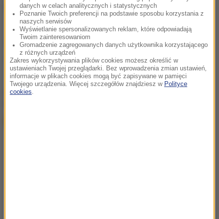
(ph)
danych w celach analitycznych i statystycznych
Poznanie Twoich preferencji na podstawie sposobu korzystania z
naszych serwisów
Wyświetlanie spersonalizowanych reklam, które odpowiadają
Twoim zainteresowaniom
Źródło: PAP
Gromadzenie zagregowanych danych użytkownika korzystającego
z różnych urządzeń
USA
Donald Trump
Rosja
FBI
Tagi:
Zakres wykorzystywania plików cookies możesz określić w
ustawieniach Twojej przeglądarki. Bez wprowadzenia zmian ustawień,
informacje w plikach cookies mogą być zapisywane w pamięci
Twojego urządzenia. Więcej szczegółów znajdziesz w
Polityce
chcesz widzieć więcej artykułów od RMF24?
dodaj w
cookies
.
Google