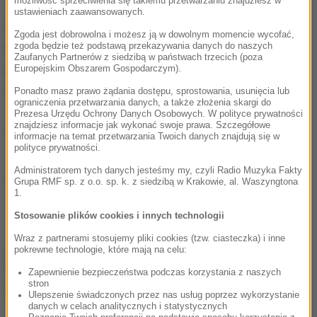
możliwość sprzeciwienia się takiemu przetwarzaniu znajdziesz w
ustawieniach zaawansowanych.
W wielu włoskich regionach Obrona Cywilna
Zgoda jest dobrowolna i możesz ją w dowolnym momencie wycofać,
ponownie wprowadziła alert pogodowy, który ma
zgoda będzie też podstawą przekazywania danych do naszych
Zaufanych Partnerów z siedzibą w państwach trzecich (poza
potrwać co najmniej do piątku-soboty. Utrzymuje się
Europejskim Obszarem Gospodarczym).
też zagrożenie powodziowe.
Ponadto masz prawo żądania dostępu, sprostowania, usunięcia lub
ograniczenia przetwarzania danych, a także złożenia skargi do
Prezesa Urzędu Ochrony Danych Osobowych. W polityce prywatności
znajdziesz informacje jak wykonać swoje prawa. Szczegółowe
(nm)
informacje na temat przetwarzania Twoich danych znajdują się w
polityce prywatności.
Administratorem tych danych jesteśmy my, czyli Radio Muzyka Fakty
Źródło: PAP
Grupa RMF sp. z o.o. sp. k. z siedzibą w Krakowie, al. Waszyngtona
1.
Włochy
Tagi:
Stosowanie plików cookies i innych technologii
Wraz z partnerami stosujemy pliki cookies (tzw. ciasteczka) i inne
chcesz widzieć więcej artykułów od RMF24?
dodaj w
pokrewne technologie, które mają na celu:
Google
Zapewnienie bezpieczeństwa podczas korzystania z naszych
stron
Ulepszenie świadczonych przez nas usług poprzez wykorzystanie
danych w celach analitycznych i statystycznych