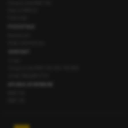
Gorąca Linia RMF FM
Staż w RMF24
Patronaty
POZOSTAŁE
Newsroom
Radio internetowe
KONTAKT
O nas
Gorąca Linia RMF FM: 600 700 800
email: fakty@rmf.fm
APLIKACJE MOBILNE
RMF FM
RMF ON