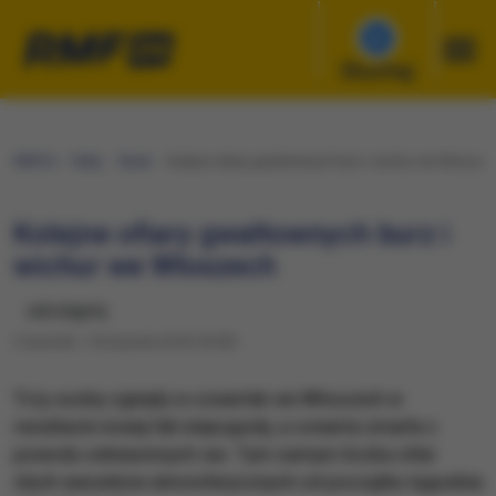
Słuchaj
RMF24
Fakty
Świat
Kolejne ofiary gwałtownych burz i wichur we Włoszec
Kolejne ofiary gwałtownych burz i
wichur we Włoszech
udostępnij
Czwartek, 1 listopada 2018 (18:09)
Trzy osoby zginęły w czwartek we Włoszech w
rezultacie nowej fali niepogody, a czwarta zmarła z
powodu odniesionych ran. Tym samym liczba ofiar
złych warunków atmosferycznych od początku tygodnia