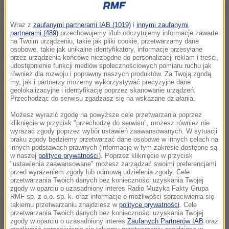
Dwie osoby zginęły, gdy na samochód, w którym jechały, spadło drzewo
Wraz z
zaufanymi partnerami IAB (1019)
i
innymi zaufanymi
partnerami (489)
przechowujemy i/lub odczytujemy informacje zawarte
Nad prawie całe terytorium Włoch powróciły
na Twoim urządzeniu, takie jak pliki cookie, przetwarzamy dane
osobowe, takie jak unikalne identyfikatory, informacje przesyłane
gwałtowne ulewy i burze oraz wichury.
przez urządzenia końcowe niezbędne do personalizacji reklam i treści,
udostępnienie funkcji mediów społecznościowych pomiaru ruchu jak
również dla rozwoju i poprawny naszych produktów. Za Twoją zgodą
W Lilianes w Dolinie Aosty na północy dwie osoby
my, jak i partnerzy możemy wykorzystywać precyzyjne dane
geolokalizacyjne i identyfikację poprzez skanowanie urządzeń.
zginęły w samochodzie na drodze regionalnej, gdy
Przechodząc do serwisu zgadzasz się na wskazane działania.
olbrzymi kasztanowiec upadł na auto, prawie
Możesz wyrazić zgodę na powyższe cele przetwarzania poprzez
kliknięcie w przycisk "przechodzę do serwisu", możesz również nie
całkowicie je miażdżąc.
wyrażać zgody poprzez wybór ustawień zaawansowanych. W sytuacji
braku zgody będziemy przetwarzać dane osobowe w innych celach na
innych podstawach prawnych (informacje w tym zakresie dostępne są
81-letni mężczyzna zginął w regionie Trydent-Górna
w naszej
polityce prywatności
). Poprzez kliknięcie w przycisk
"ustawienia zaawansowane" możesz zarządzać swoimi preferencjami
Adyga, reperując dach domu zniszczony w czasie
przed wyrażeniem zgody lub odmową udzielenia zgody. Cele
przetwarzania Twoich danych bez konieczności uzyskania Twojej
wichury. W szpitalu w Bolzano zmarł kierowca, który
zgody w oparciu o uzasadniony interes Radio Muzyka Fakty Grupa
RMF sp. z o.o. sp. k. oraz informacje o możliwości sprzeciwienia się
został ciężko ranny, gdy jego auto dachowało po
takiemu przetwarzaniu znajdziesz w
polityce prywatności
. Cele
przetwarzania Twoich danych bez konieczności uzyskania Twojej
uderzeniu w konary powalonych na drogę drzew.
zgody w oparciu o uzasadniony interes
Zaufanych Partnerów IAB
oraz