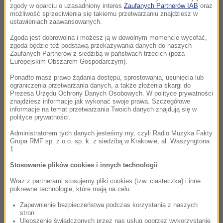
zgody w oparciu o uzasadniony interes
Zaufanych Partnerów IAB
oraz
możliwość sprzeciwienia się takiemu przetwarzaniu znajdziesz w
ustawieniach zaawansowanych.
Zgoda jest dobrowolna i możesz ją w dowolnym momencie wycofać,
zgoda będzie też podstawą przekazywania danych do naszych
Zaufanych Partnerów z siedzibą w państwach trzecich (poza
Europejskim Obszarem Gospodarczym).
Ponadto masz prawo żądania dostępu, sprostowania, usunięcia lub
ograniczenia przetwarzania danych, a także złożenia skargi do
Prezesa Urzędu Ochrony Danych Osobowych. W polityce prywatności
znajdziesz informacje jak wykonać swoje prawa. Szczegółowe
informacje na temat przetwarzania Twoich danych znajdują się w
polityce prywatności.
Administratorem tych danych jesteśmy my, czyli Radio Muzyka Fakty
Grupa RMF sp. z o.o. sp. k. z siedzibą w Krakowie, al. Waszyngtona
1.
Stosowanie plików cookies i innych technologii
Wraz z partnerami stosujemy pliki cookies (tzw. ciasteczka) i inne
pokrewne technologie, które mają na celu:
Zapewnienie bezpieczeństwa podczas korzystania z naszych
stron
Ulepszenie świadczonych przez nas usług poprzez wykorzystanie