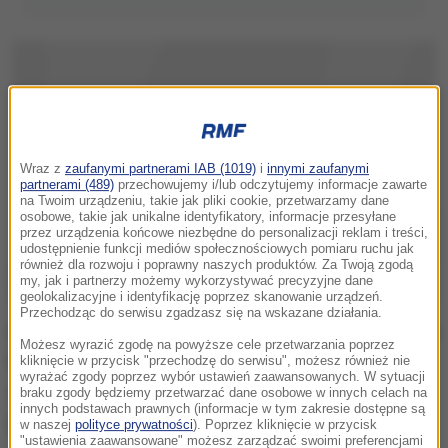
Wraz z
zaufanymi partnerami IAB (1019)
i
innymi zaufanymi
partnerami (489)
przechowujemy i/lub odczytujemy informacje zawarte
na Twoim urządzeniu, takie jak pliki cookie, przetwarzamy dane
osobowe, takie jak unikalne identyfikatory, informacje przesyłane
przez urządzenia końcowe niezbędne do personalizacji reklam i treści,
udostępnienie funkcji mediów społecznościowych pomiaru ruchu jak
również dla rozwoju i poprawny naszych produktów. Za Twoją zgodą
my, jak i partnerzy możemy wykorzystywać precyzyjne dane
geolokalizacyjne i identyfikację poprzez skanowanie urządzeń.
Przechodząc do serwisu zgadzasz się na wskazane działania.
Kapitan otrzymał w wyniku prawdopodobnie jakiegoś
Możesz wyrazić zgodę na powyższe cele przetwarzania poprzez
błędu starą prognozę pogody. Być może nawet taką
kliknięcie w przycisk "przechodzę do serwisu", możesz również nie
wyrażać zgody poprzez wybór ustawień zaawansowanych. W sytuacji
sprzed 12 godzin. Została wysłana automatycznie
braku zgody będziemy przetwarzać dane osobowe w innych celach na
innych podstawach prawnych (informacje w tym zakresie dostępne są
przez komputer.
w naszej
polityce prywatności
). Poprzez kliknięcie w przycisk
"ustawienia zaawansowane" możesz zarządzać swoimi preferencjami