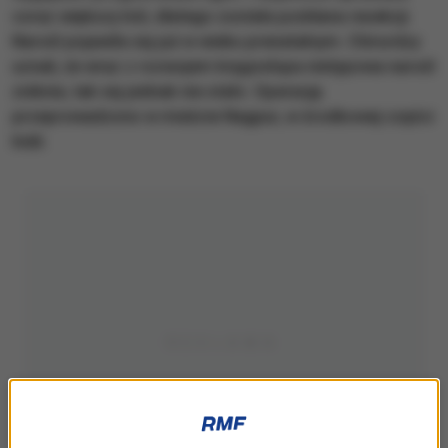
coraz większy ból, dlatego została poddana resekcji.
Narośl pojawiła się już w wieku prenatalnym. Chirurdzy
uznali, że wraz z rozwojem kręgosłupa nietypowa narośl
zniknie, tak się jednak nie stało. Operację
przeprowadzono w mieście Nagpur, w środkowej części
Indii.