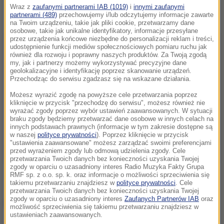
Wraz z
zaufanymi partnerami IAB (1019)
i
innymi zaufanymi
partnerami (489)
przechowujemy i/lub odczytujemy informacje zawarte
na Twoim urządzeniu, takie jak pliki cookie, przetwarzamy dane
osobowe, takie jak unikalne identyfikatory, informacje przesyłane
przez urządzenia końcowe niezbędne do personalizacji reklam i treści,
udostępnienie funkcji mediów społecznościowych pomiaru ruchu jak
również dla rozwoju i poprawny naszych produktów. Za Twoją zgodą
my, jak i partnerzy możemy wykorzystywać precyzyjne dane
geolokalizacyjne i identyfikację poprzez skanowanie urządzeń.
Przechodząc do serwisu zgadzasz się na wskazane działania.
Możesz wyrazić zgodę na powyższe cele przetwarzania poprzez
kliknięcie w przycisk "przechodzę do serwisu", możesz również nie
wyrażać zgody poprzez wybór ustawień zaawansowanych. W sytuacji
braku zgody będziemy przetwarzać dane osobowe w innych celach na
innych podstawach prawnych (informacje w tym zakresie dostępne są
w naszej
polityce prywatności
). Poprzez kliknięcie w przycisk
"ustawienia zaawansowane" możesz zarządzać swoimi preferencjami
przed wyrażeniem zgody lub odmową udzielenia zgody. Cele
przetwarzania Twoich danych bez konieczności uzyskania Twojej
zgody w oparciu o uzasadniony interes Radio Muzyka Fakty Grupa
RMF sp. z o.o. sp. k. oraz informacje o możliwości sprzeciwienia się
takiemu przetwarzaniu znajdziesz w
polityce prywatności
. Cele
przetwarzania Twoich danych bez konieczności uzyskania Twojej
zgody w oparciu o uzasadniony interes
Zaufanych Partnerów IAB
oraz
RUPTLY/x-news (j.)
możliwość sprzeciwienia się takiemu przetwarzaniu znajdziesz w
ustawieniach zaawansowanych.