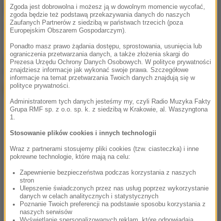
Zgoda jest dobrowolna i możesz ją w dowolnym momencie wycofać,
Źródło:
zgoda będzie też podstawą przekazywania danych do naszych
Zaufanych Partnerów z siedzibą w państwach trzecich (poza
Indie
Tagi:
Europejskim Obszarem Gospodarczym).
Ponadto masz prawo żądania dostępu, sprostowania, usunięcia lub
ograniczenia przetwarzania danych, a także złożenia skargi do
chcesz widzieć więcej artykułów od RMF24?
dodaj w
Prezesa Urzędu Ochrony Danych Osobowych. W polityce prywatności
Google
znajdziesz informacje jak wykonać swoje prawa. Szczegółowe
informacje na temat przetwarzania Twoich danych znajdują się w
polityce prywatności.
Administratorem tych danych jesteśmy my, czyli Radio Muzyka Fakty
Grupa RMF sp. z o.o. sp. k. z siedzibą w Krakowie, al. Waszyngtona
1.
Stosowanie plików cookies i innych technologii
Wraz z partnerami stosujemy pliki cookies (tzw. ciasteczka) i inne
pokrewne technologie, które mają na celu:
Zapewnienie bezpieczeństwa podczas korzystania z naszych
stron
Ulepszenie świadczonych przez nas usług poprzez wykorzystanie
danych w celach analitycznych i statystycznych
Poznanie Twoich preferencji na podstawie sposobu korzystania z
naszych serwisów
Wyświetlanie spersonalizowanych reklam, które odpowiadają