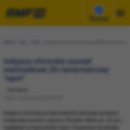
Słuchaj
RMF24
Fakty
Świat
Indyjscy chirurdzy usunęli nastolatkowi 20-centymet
Indyjscy chirurdzy usunęli
nastolatkowi 20-centymetrowy
"ogon"
udostępnij
Piątek, 7 października 2016 (07:24)
Indyjscy chirurdzy przeprowadzili operację usunięcia
nietypowej narośli z pleców 18-latka. Miała ok. 20 cm i
wyglądem przypominała ogon. Pacjentowi sprawiała