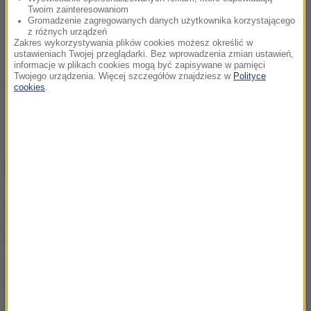
Twoim zainteresowaniom
Gromadzenie zagregowanych danych użytkownika korzystającego
z różnych urządzeń
Zakres wykorzystywania plików cookies możesz określić w
ustawieniach Twojej przeglądarki. Bez wprowadzenia zmian ustawień,
informacje w plikach cookies mogą być zapisywane w pamięci
Twojego urządzenia. Więcej szczegółów znajdziesz w
Polityce
cookies
.
NAJWAŻNIEJSZE FAKTY
Dwoje dzieci topiło się w
zbiorniku
przeciwpożarowym
Pożar nad jeziorem Garda.
Ewakuacja, "przerażające
sceny”