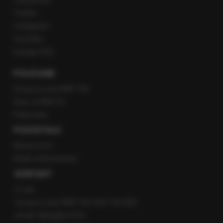
Facebook
Twitter
Instagram
YouTube
Kanały RSS
POLECANE
Gorąca Linia RMF FM
Staż w RMF24
Patronaty
POZOSTAŁE
Newsroom
Radio internetowe
KONTAKT
O nas
Gorąca Linia RMF FM: 600 700 800
email: fakty@rmf.fm