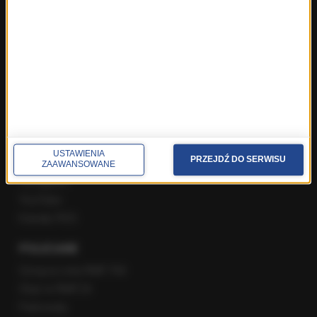
Poranna rozmowa w RMF FM
Popołudniowa rozmowa w RMF FM
Gość Krzysztofa Ziemca w RMF FM
Rozmowy w Radiu RMF24
SPOŁECZNOŚĆ
Facebook
USTAWIENIA
PRZEJDŹ DO SERWISU
Twitter
ZAAWANSOWANE
Instagram
YouTube
Kanały RSS
POLECANE
Gorąca Linia RMF FM
Staż w RMF24
Patronaty