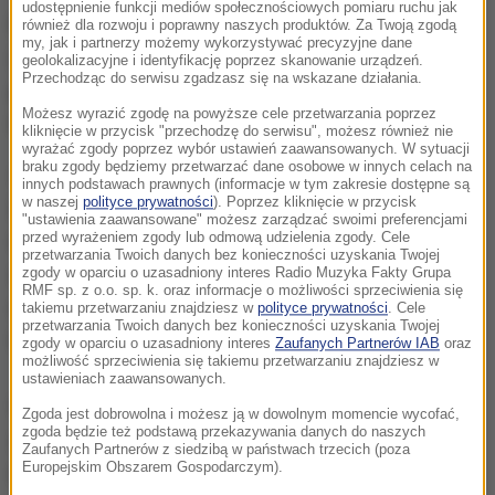
udostępnienie funkcji mediów społecznościowych pomiaru ruchu jak
Podczas napaści mężczyzna krzyczał "Allah akbar!"
również dla rozwoju i poprawny naszych produktów. Za Twoją zgodą
my, jak i partnerzy możemy wykorzystywać precyzyjne dane
(arab. "Bóg jest wielki"). Tuż po ataku zatrzymali go
geolokalizacyjne i identyfikację poprzez skanowanie urządzeń.
Przechodząc do serwisu zgadzasz się na wskazane działania.
przechodnie. Nie stawiał oporu. Zaatakowanemu 60-
Możesz wyrazić zgodę na powyższe cele przetwarzania poprzez
letniemu mężczyźnie nic nie zagraża.
kliknięcie w przycisk "przechodzę do serwisu", możesz również nie
wyrażać zgody poprzez wybór ustawień zaawansowanych. W sytuacji
braku zgody będziemy przetwarzać dane osobowe w innych celach na
40-letni napastnik dokonał już podobnego ataku na
innych podstawach prawnych (informacje w tym zakresie dostępne są
w naszej
polityce prywatności
). Poprzez kliknięcie w przycisk
Żyda w Strasburgu w 2010 roku. Zostały mu
"ustawienia zaawansowane" możesz zarządzać swoimi preferencjami
przed wyrażeniem zgody lub odmową udzielenia zgody. Cele
wówczas postawione zarzuty próby zabójstwa, ale
przetwarzania Twoich danych bez konieczności uzyskania Twojej
sąd uznał, że nie może on odpowiadać za swoje
zgody w oparciu o uzasadniony interes Radio Muzyka Fakty Grupa
RMF sp. z o.o. sp. k. oraz informacje o możliwości sprzeciwienia się
czyny ze względu na niepoczytalność. W śledztwie
takiemu przetwarzaniu znajdziesz w
polityce prywatności
. Cele
przetwarzania Twoich danych bez konieczności uzyskania Twojej
twierdził m.in., że jest ofiarą żydowskiego spisku.
zgody w oparciu o uzasadniony interes
Zaufanych Partnerów IAB
oraz
możliwość sprzeciwienia się takiemu przetwarzaniu znajdziesz w
ustawieniach zaawansowanych.
Wielki rabin Strasburga Rene Gutman oświadczył, że
Zgoda jest dobrowolna i możesz ją w dowolnym momencie wycofać,
zgoda będzie też podstawą przekazywania danych do naszych
zdarzenie to zupełnie nie odzwierciedla klimatu w
Zaufanych Partnerów z siedzibą w państwach trzecich (poza
Europejskim Obszarem Gospodarczym).
mieście, gdzie panują "dobre i bardzo braterskie