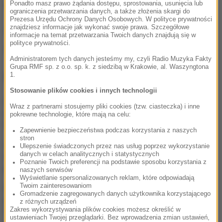
Ponadto masz prawo żądania dostępu, sprostowania, usunięcia lub
stosunki między Żydami a muzułmanami".
ograniczenia przetwarzania danych, a także złożenia skargi do
Prezesa Urzędu Ochrony Danych Osobowych. W polityce prywatności
znajdziesz informacje jak wykonać swoje prawa. Szczegółowe
(mal)
informacje na temat przetwarzania Twoich danych znajdują się w
polityce prywatności.
Źródło: RMF24/PAP
Administratorem tych danych jesteśmy my, czyli Radio Muzyka Fakty
Grupa RMF sp. z o.o. sp. k. z siedzibą w Krakowie, al. Waszyngtona
NAJWAŻNIEJSZE FAKTY
1.
Stosowanie plików cookies i innych technologii
Każdego dnia ginie tam
Wraz z partnerami stosujemy pliki cookies (tzw. ciasteczka) i inne
średnio jedno dziecko.
pokrewne technologie, które mają na celu:
Szokujące dane UNICEF
Zapewnienie bezpieczeństwa podczas korzystania z naszych
stron
Historyczne rozmowy w
Ulepszenie świadczonych przez nas usług poprzez wykorzystanie
danych w celach analitycznych i statystycznych
Wenezueli. Kraj może
Poznanie Twoich preferencji na podstawie sposobu korzystania z
przejść rewolucję
naszych serwisów
Wyświetlanie spersonalizowanych reklam, które odpowiadają
Twoim zainteresowaniom
Były żołnierz USA
Gromadzenie zagregowanych danych użytkownika korzystającego
przechodzi piekło w Rosji.
z różnych urządzeń
Waszyngton naciska na
Zakres wykorzystywania plików cookies możesz określić w
ustawieniach Twojej przeglądarki. Bez wprowadzenia zmian ustawień,
Moskwę