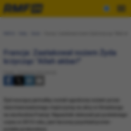
RMF24
Fakty
Świat
Francja: Zaatakował nożem Żyda krzycząc "Allah akba
Francja: Zaatakował nożem Żyda
krzycząc "Allah akbar!"
Piątek, 19 sierpnia 2016 (20:23)
Żyd noszący jarmułkę został ugodzony nożem przez
niezrównoważonego mężczyznę na ulicy w Strasburgu
na wschodzie Francji. Napastnik dokonał już podobnego
czynu w 2010 roku, jest leczony psychiatrycznie -
podała prokuratura.