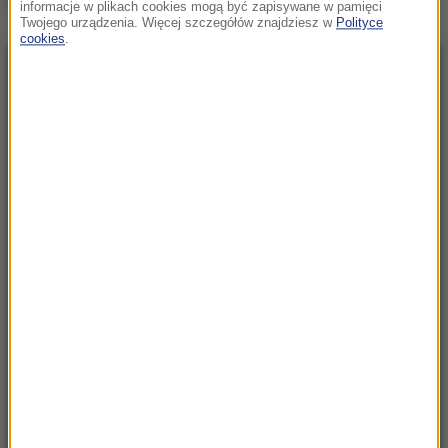
informacje w plikach cookies mogą być zapisywane w pamięci
Twojego urządzenia. Więcej szczegółów znajdziesz w
Polityce
cookies
.
NAJNOWSZE
06:30
„Na wciśnięcie guzika zrobią coming out”.
Jeszcze kilku posłów dołączy do Rozwój
Plus?
06:29
"Lubię grać tym, co mam, ale też tym, czego
mi brakuje". Vincent Cassel w specjalnej
rozmowie z RMF FM
05:55
Każdego dnia ginie tam średnio jedno
dziecko. Szokujące dane UNICEF