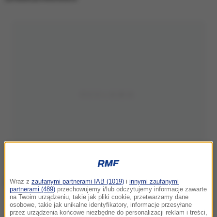
Wraz z
zaufanymi partnerami IAB (1019)
i
innymi zaufanymi
partnerami (489)
przechowujemy i/lub odczytujemy informacje zawarte
na Twoim urządzeniu, takie jak pliki cookie, przetwarzamy dane
Zdj. ilustracyjne
osobowe, takie jak unikalne identyfikatory, informacje przesyłane
przez urządzenia końcowe niezbędne do personalizacji reklam i treści,