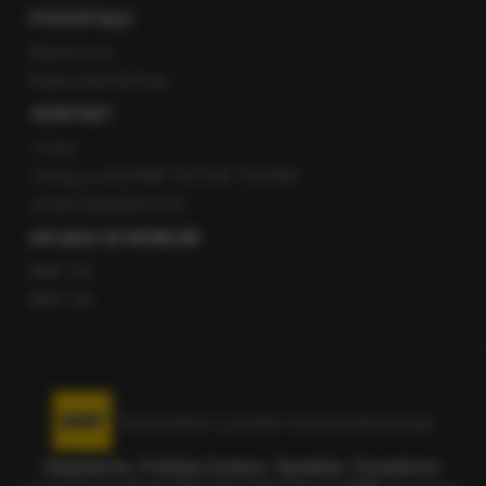
POZOSTAŁE
Newsroom
Radio internetowe
KONTAKT
O nas
Gorąca Linia RMF FM: 600 700 800
email: fakty@rmf.fm
APLIKACJE MOBILNE
RMF FM
RMF ON
Korzystanie z portalu oznacza akceptację
Regulaminu
.
Polityka Cookies
.
SpeakUp
.
Prywatność
.