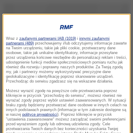
Wraz z
zaufanymi partnerami IAB (1019)
i
innymi zaufanymi
partnerami (489)
przechowujemy i/lub odczytujemy informacje zawarte
na Twoim urządzeniu, takie jak pliki cookie, przetwarzamy dane
osobowe, takie jak unikalne identyfikatory, informacje przesyłane
przez urządzenia końcowe niezbędne do personalizacji reklam i treści,
udostępnienie funkcji mediów społecznościowych pomiaru ruchu jak
również dla rozwoju i poprawny naszych produktów. Za Twoją zgodą
my, jak i partnerzy możemy wykorzystywać precyzyjne dane
geolokalizacyjne i identyfikację poprzez skanowanie urządzeń.
Przechodząc do serwisu zgadzasz się na wskazane działania.
Rozpoczęła się krucjata, nie ma innego
Możesz wyrazić zgodę na powyższe cele przetwarzania poprzez
kliknięcie w przycisk "przechodzę do serwisu", możesz również nie
wytłumaczenia. Europa powraca do czasów sprzed II
wyrażać zgody poprzez wybór ustawień zaawansowanych. W sytuacji
braku zgody będziemy przetwarzać dane osobowe w innych celach na
wojny światowej
- mówił turecki przywódca na wiecu
innych podstawach prawnych (informacje w tym zakresie dostępne są
w naszej
polityce prywatności
). Poprzez kliknięcie w przycisk
w mieście Sakarya w północno-zachodniej części
"ustawienia zaawansowane" możesz zarządzać swoimi preferencjami
kraju.
przed wyrażeniem zgody lub odmową udzielenia zgody. Cele
przetwarzania Twoich danych bez konieczności uzyskania Twojej