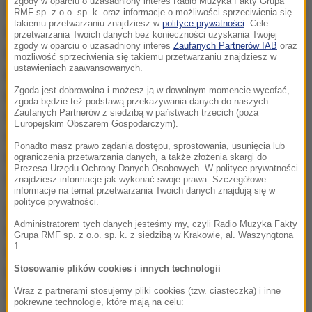
zgody w oparciu o uzasadniony interes Radio Muzyka Fakty Grupa
Trybunał Sprawiedliwości Unii Europejskiej orzekł we
RMF sp. z o.o. sp. k. oraz informacje o możliwości sprzeciwienia się
takiemu przetwarzaniu znajdziesz w
polityce prywatności
. Cele
wtorek, że pracodawca może zakazać pracownicy
przetwarzania Twoich danych bez konieczności uzyskania Twojej
zgody w oparciu o uzasadniony interes
Zaufanych Partnerów IAB
oraz
noszenia muzułmańskiej chusty, jeśli w
możliwość sprzeciwienia się takiemu przetwarzaniu znajdziesz w
ustawieniach zaawansowanych.
przedsiębiorstwie obowiązuje zakaz noszenia
Zgoda jest dobrowolna i możesz ją w dowolnym momencie wycofać,
podczas pracy widocznych symboli politycznych,
zgoda będzie też podstawą przekazywania danych do naszych
Zaufanych Partnerów z siedzibą w państwach trzecich (poza
światopoglądowych lub religijnych. W praktyce
Europejskim Obszarem Gospodarczym).
oznacza to, że jeśli w jakiejś firmie nie wolno nosić
Ponadto masz prawo żądania dostępu, sprostowania, usunięcia lub
muzułmańskich chust, to zakaz dotyczy też np.
ograniczenia przetwarzania danych, a także złożenia skargi do
Prezesa Urzędu Ochrony Danych Osobowych. W polityce prywatności
chrześcijańskich krzyżyków.
znajdziesz informacje jak wykonać swoje prawa. Szczegółowe
informacje na temat przetwarzania Twoich danych znajdują się w
polityce prywatności.
Zatarg z Holandią zaczął się pod koniec ubiegłego
Administratorem tych danych jesteśmy my, czyli Radio Muzyka Fakty
tygodnia. W sobotę rząd w Hadze nie zezwolił na
Grupa RMF sp. z o.o. sp. k. z siedzibą w Krakowie, al. Waszyngtona
1.
wylądowanie w Rotterdamie samolotu z szefem
Stosowanie plików cookies i innych technologii
tureckiego MSZ Mevlutem Cavusoglu oraz nie
Wraz z partnerami stosujemy pliki cookies (tzw. ciasteczka) i inne
dopuścił do tureckiego konsulatu w tym mieście
pokrewne technologie, które mają na celu: