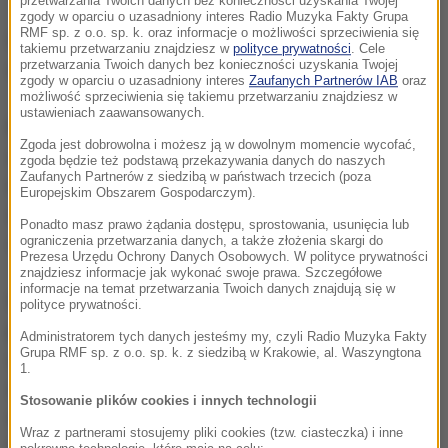
przetwarzania Twoich danych bez konieczności uzyskania Twojej
zgody w oparciu o uzasadniony interes Radio Muzyka Fakty Grupa
RMF sp. z o.o. sp. k. oraz informacje o możliwości sprzeciwienia się
Oskarżyciel domagał się kary śmierci dla wszystkich
takiemu przetwarzaniu znajdziesz w
polityce prywatności
. Cele
przetwarzania Twoich danych bez konieczności uzyskania Twojej
oskarżonych.
zgody w oparciu o uzasadniony interes
Zaufanych Partnerów IAB
oraz
możliwość sprzeciwienia się takiemu przetwarzaniu znajdziesz w
ustawieniach zaawansowanych.
Rozczarowanie wyrokiem wyraziła Zakia Jafri, żona
Zgoda jest dobrowolna i możesz ją w dowolnym momencie wycofać,
zabitego w starciach Ehsana Jafriego, wpływowego
zgoda będzie też podstawą przekazywania danych do naszych
Zaufanych Partnerów z siedzibą w państwach trzecich (poza
muzułmańskiego polityka i byłego deputowanego.
Europejskim Obszarem Gospodarczym).
Byłam tam, gdy Ehsan został zabity, a dzisiejsze
Ponadto masz prawo żądania dostępu, sprostowania, usunięcia lub
wyroki to nie jest żadna sprawiedliwość
- powiedziała.
ograniczenia przetwarzania danych, a także złożenia skargi do
Prezesa Urzędu Ochrony Danych Osobowych. W polityce prywatności
znajdziesz informacje jak wykonać swoje prawa. Szczegółowe
informacje na temat przetwarzania Twoich danych znajdują się w
W okresie, kiedy doszło do masakry premierem
polityce prywatności.
położonego przy granicy z Pakistanem Gudżaratu był
Administratorem tych danych jesteśmy my, czyli Radio Muzyka Fakty
Grupa RMF sp. z o.o. sp. k. z siedzibą w Krakowie, al. Waszyngtona
obecny premier Indii Narendra Modi. Krytykowano go
1.
za brak reakcji na przemoc, ale polityk zawsze
Stosowanie plików cookies i innych technologii
odrzucał te oskarżenia. Jafri twierdzi, że jej mąż
Wraz z partnerami stosujemy pliki cookies (tzw. ciasteczka) i inne
dzwonił do Modiego i prosił o pomoc, ale nigdy ona