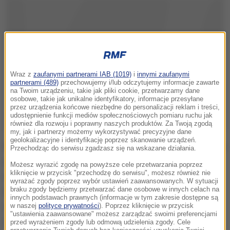
Wraz z
zaufanymi partnerami IAB (1019)
i
innymi zaufanymi
partnerami (489)
przechowujemy i/lub odczytujemy informacje zawarte
na Twoim urządzeniu, takie jak pliki cookie, przetwarzamy dane
osobowe, takie jak unikalne identyfikatory, informacje przesyłane
przez urządzenia końcowe niezbędne do personalizacji reklam i treści,
udostępnienie funkcji mediów społecznościowych pomiaru ruchu jak
również dla rozwoju i poprawny naszych produktów. Za Twoją zgodą
my, jak i partnerzy możemy wykorzystywać precyzyjne dane
geolokalizacyjne i identyfikację poprzez skanowanie urządzeń.
Na początku czerwca specjalny sąd w Ahmadabadzie
Przechodząc do serwisu zgadzasz się na wskazane działania.
uznał 24 osoby za winne podpalenia budynków w
Możesz wyrazić zgodę na powyższe cele przetwarzania poprzez
kliknięcie w przycisk "przechodzę do serwisu", możesz również nie
dzielnicy Gulbarg Society w tym mieście i zabicie
wyrażać zgody poprzez wybór ustawień zaawansowanych. W sytuacji
muzułmanów, którzy się tam schronili. 12 osób
braku zgody będziemy przetwarzać dane osobowe w innych celach na
innych podstawach prawnych (informacje w tym zakresie dostępne są
usłyszało wyroki siedmiu lat pozbawienia wolności, a
w naszej
polityce prywatności
). Poprzez kliknięcie w przycisk
"ustawienia zaawansowane" możesz zarządzać swoimi preferencjami
jedna - 10 lat więzienia.
przed wyrażeniem zgody lub odmową udzielenia zgody. Cele