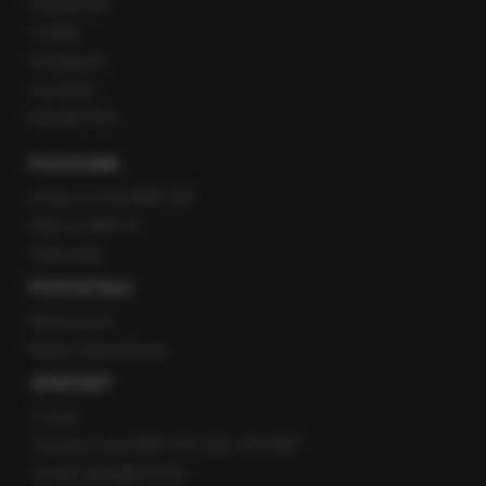
Facebook
Twitter
Instagram
YouTube
Kanały RSS
POLECANE
Gorąca Linia RMF FM
Staż w RMF24
Patronaty
POZOSTAŁE
Newsroom
Radio internetowe
KONTAKT
O nas
Gorąca Linia RMF FM: 600 700 800
email: fakty@rmf.fm