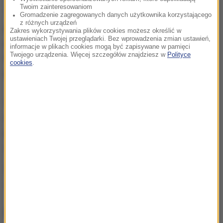
Twoim zainteresowaniom
Tygodnik poinformował, że na krótkiej liście
Gromadzenie zagregowanych danych użytkownika korzystającego
z różnych urządzeń
pretendentów do tytułu znaleźli się w tym roku także,
Zakres wykorzystywania plików cookies możesz określić w
ustawieniach Twojej przeglądarki. Bez wprowadzenia zmian ustawień,
poza Hillary Clinton, m.in. prezydenci Turcji i Rosji -
informacje w plikach cookies mogą być zapisywane w pamięci
Twojego urządzenia. Więcej szczegółów znajdziesz w
Polityce
Recep Tayyip Erdogan i Władimir Putin oraz
cookies
.
piosenkarka Beyonce.
W ubiegłym roku tytuł otrzymała kanclerz Niemiec
Angela Merkel. Szefowa rządu została doceniona za
postawę wobec problemów współczesnego świata i
za polityczną odwagę.
Źródło: RMF24/PAP
Donald Trump
Tagi:
NAJWAŻNIEJSZE FAKTY