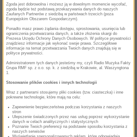
Zgoda jest dobrowolna i możesz ją w dowolnym momencie wycofać,
Trumpa jest kwestia tego, jak głęboko podzielony
zgoda będzie też podstawą przekazywania danych do naszych
Zaufanych Partnerów z siedzibą w państwach trzecich (poza
jest kraj w sprawie odpowiedzi na to pytanie" -
Europejskim Obszarem Gospodarczym).
oświadczyła redakcja magazynu. "Trudno
Ponadto masz prawo żądania dostępu, sprostowania, usunięcia lub
ograniczenia przetwarzania danych, a także złożenia skargi do
oszacować skalę zamętu" wywołanego przez
Prezesa Urzędu Ochrony Danych Osobowych. W polityce prywatności
republikańskiego kandydata - ocenił tygodnik.
znajdziesz informacje jak wykonać swoje prawa. Szczegółowe
informacje na temat przetwarzania Twoich danych znajdują się w
polityce prywatności.
W uzasadnieniu autorzy napisali, że Trump został
Administratorem tych danych jesteśmy my, czyli Radio Muzyka Fakty
Grupa RMF sp. z o.o. sp. k. z siedzibą w Krakowie, al. Waszyngtona
Człowiekiem Roku 2016 "za przypomnienie Ameryce,
1.
że demagogia żywi się desperacją, a prawda jest
Stosowanie plików cookies i innych technologii
tylko tak potężna, jak zaufanie do tych, którzy ją
Wraz z partnerami stosujemy pliki cookies (tzw. ciasteczka) i inne
pokrewne technologie, które mają na celu:
wygłaszają; za oddanie głosu ukrytemu elektoratowi
Zapewnienie bezpieczeństwa podczas korzystania z naszych
przez upowszechnienie jego gniewu i lęków oraz za
stron
budowanie politycznej kultury jutra przez
Ulepszenie świadczonych przez nas usług poprzez wykorzystanie
danych w celach analitycznych i statystycznych
demolowanie wczorajszej".
Poznanie Twoich preferencji na podstawie sposobu korzystania z
naszych serwisów
Wyświetlanie spersonalizowanych reklam, które odpowiadają