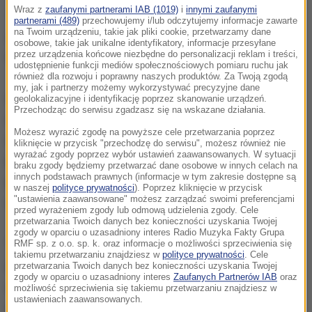
Wraz z
zaufanymi partnerami IAB (1019)
i
innymi zaufanymi
To wielki zaszczyt. To wiele dla mnie znaczy
-
partnerami (489)
przechowujemy i/lub odczytujemy informacje zawarte
na Twoim urządzeniu, takie jak pliki cookie, przetwarzamy dane
zapewnił miliarder i biznesmen w rozmowie
osobowe, takie jak unikalne identyfikatory, informacje przesyłane
przez urządzenia końcowe niezbędne do personalizacji reklam i treści,
telefonicznej w programie "Today" stacji NBC.
udostępnienie funkcji mediów społecznościowych pomiaru ruchu jak
również dla rozwoju i poprawny naszych produktów. Za Twoją zgodą
my, jak i partnerzy możemy wykorzystywać precyzyjne dane
W tym samym programie szefowa "Time'a" Nancy
geolokalizacyjne i identyfikację poprzez skanowanie urządzeń.
Przechodząc do serwisu zgadzasz się na wskazane działania.
Gibbs powiedziała, że na drugim miejscu
Możesz wyrazić zgodę na powyższe cele przetwarzania poprzez
tegorocznej listy finalistów magazynu znalazła się
kliknięcie w przycisk "przechodzę do serwisu", możesz również nie
wyrażać zgody poprzez wybór ustawień zaawansowanych. W sytuacji
konkurentka Trumpa w wyścigu do Białego Domu,
braku zgody będziemy przetwarzać dane osobowe w innych celach na
innych podstawach prawnych (informacje w tym zakresie dostępne są
była sekretarz stanu Hillary Clinton. Jak dodała,
w naszej
polityce prywatności
). Poprzez kliknięcie w przycisk
"ustawienia zaawansowane" możesz zarządzać swoimi preferencjami
tegoroczny wybór był prosty.
przed wyrażeniem zgody lub odmową udzielenia zgody. Cele
przetwarzania Twoich danych bez konieczności uzyskania Twojej
zgody w oparciu o uzasadniony interes Radio Muzyka Fakty Grupa
"Już po raz 90. wybraliśmy osobę, która miała
RMF sp. z o.o. sp. k. oraz informacje o możliwości sprzeciwienia się
takiemu przetwarzaniu znajdziesz w
polityce prywatności
. Cele
największy wpływ, na lepsze lub gorsze, na
przetwarzania Twoich danych bez konieczności uzyskania Twojej
zgody w oparciu o uzasadniony interes
Zaufanych Partnerów IAB
oraz
wydarzenia tego roku. Zatem w tym roku to wpływ
możliwość sprzeciwienia się takiemu przetwarzaniu znajdziesz w
ustawieniach zaawansowanych.
na lepsze czy na gorsze? Wyzwaniem dla Donalda