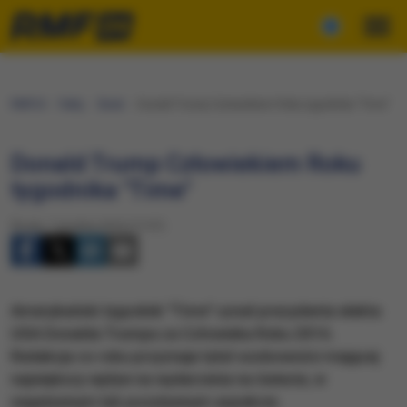
RMF24
Fakty
Świat
Donald Trump Człowiekiem Roku tygodnika "Time"
Donald Trump Człowiekiem Roku
tygodnika "Time"
Środa, 7 grudnia 2016 (17:37)
Amerykański tygodnik "Time" uznał prezydenta elekta
USA Donalda Trumpa za Człowieka Roku 2016.
Redakcja co roku przyznaje tytuł osobowości mającej
największy wpływ na wydarzenia na świecie, w
negatywnym lub pozytywnym aspekcie.