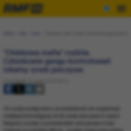
RMF24
Fakty
Świat
"Chlebowa mafia" rozbita. Członkowie gangu kontrolow
"Chlebowa mafia" rozbita.
Członkowie gangu kontrolowali
lokalny rynek pieczywa
Poniedziałek, 27 czerwca 2016 (20:17)
24 osoby podejrzane o przynależność do organizacji
mafijnej kontrolującej od lat rynek pieczywa w części
Neapolu zostały w poniedziałek zatrzymane w tym
mieście na południu Włoch - podała miejscowa policja.