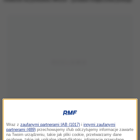
Wraz z
zaufanymi partnerami IAB (1017)
i
innymi zaufanymi
partnerami (489)
przechowujemy i/lub odczytujemy informacje zawarte
na Twoim urządzeniu, takie jak pliki cookie, przetwarzamy dane
osobowe, takie jak unikalne identyfikatory, informacje przesyłane