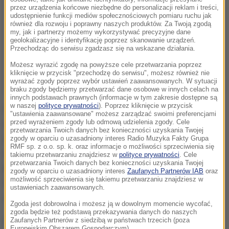
przez urządzenia końcowe niezbędne do personalizacji reklam i treści,
udostępnienie funkcji mediów społecznościowych pomiaru ruchu jak
również dla rozwoju i poprawny naszych produktów. Za Twoją zgodą
my, jak i partnerzy możemy wykorzystywać precyzyjne dane
geolokalizacyjne i identyfikację poprzez skanowanie urządzeń.
Przechodząc do serwisu zgadzasz się na wskazane działania.
Możesz wyrazić zgodę na powyższe cele przetwarzania poprzez
kliknięcie w przycisk "przechodzę do serwisu", możesz również nie
wyrażać zgody poprzez wybór ustawień zaawansowanych. W sytuacji
braku zgody będziemy przetwarzać dane osobowe w innych celach na
innych podstawach prawnych (informacje w tym zakresie dostępne są
w naszej
polityce prywatności
). Poprzez kliknięcie w przycisk
Od supermarketów po obwoźnych sprzedawców -
"ustawienia zaawansowane" możesz zarządzać swoimi preferencjami
przed wyrażeniem zgody lub odmową udzielenia zgody. Cele
wszyscy handlowcy sprzedający pieczywo byli
przetwarzania Twoich danych bez konieczności uzyskania Twojej
zmuszeni, pod groźbą represji, zaopatrywać się
zgody w oparciu o uzasadniony interes Radio Muzyka Fakty Grupa
RMF sp. z o.o. sp. k. oraz informacje o możliwości sprzeciwienia się
wyłącznie w pieczywo pochodzące z piekarni
takiemu przetwarzaniu znajdziesz w
polityce prywatności
. Cele
przetwarzania Twoich danych bez konieczności uzyskania Twojej
kontrolowanych przez jeden z klanów camorry. Klan
zgody w oparciu o uzasadniony interes
Zaufanych Partnerów IAB
oraz
możliwość sprzeciwienia się takiemu przetwarzaniu znajdziesz w
ten z racji posiadanego monopolu dyktował
ustawieniach zaawansowanych.
odbiorcom zawyżone ceny - podała policja.
Zgoda jest dobrowolna i możesz ją w dowolnym momencie wycofać,
zgoda będzie też podstawą przekazywania danych do naszych
W kwietniu w Nicei na francuskim Lazurowym
Zaufanych Partnerów z siedzibą w państwach trzecich (poza
Europejskim Obszarem Gospodarczym).