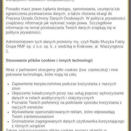
Wybrzeżu został zatrzymany szef klanu Carlo Lo
Ponadto masz prawo żądania dostępu, sprostowania, usunięcia lub
Russo. Od tamtej pory włoscy śledczy szczegółowo
ograniczenia przetwarzania danych, a także złożenia skargi do
Prezesa Urzędu Ochrony Danych Osobowych. W polityce prywatności
zbadali interesy jego rodziny, zbierając zeznania jej
znajdziesz informacje jak wykonać swoje prawa. Szczegółowe
informacje na temat przetwarzania Twoich danych znajdują się w
członków oraz konkurencji. Śledztwo było
polityce prywatności.
prowadzone pod kątem przemytu i handlu
Administratorem tych danych jesteśmy my, czyli Radio Muzyka Fakty
Grupa RMF sp. z o.o. sp. k. z siedzibą w Krakowie, al. Waszyngtona
narkotykami, wymuszeń, nielegalnego posiadania
1.
broni, oraz co najmniej jednego zabójstwa.
Stosowanie plików cookies i innych technologii
Włoska mafia dzieli się na camorrę w Neapolu, cosa
Wraz z partnerami stosujemy pliki cookies (tzw. ciasteczka) i inne
pokrewne technologie, które mają na celu:
nostrę na Sycylii oraz najgroźniejszą z nich:
Zapewnienie bezpieczeństwa podczas korzystania z naszych
'ndranghettę w Kalabrii.
stron
Ulepszenie świadczonych przez nas usług poprzez wykorzystanie
danych w celach analitycznych i statystycznych
(az)
Poznanie Twoich preferencji na podstawie sposobu korzystania z
naszych serwisów
Wyświetlanie spersonalizowanych reklam, które odpowiadają
Źródło: PAP
Twoim zainteresowaniom
Gromadzenie zagregowanych danych użytkownika korzystającego
Włochy
mafia
Tagi:
z różnych urządzeń
Zakres wykorzystywania plików cookies możesz określić w