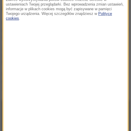
ustawieniach Twojej przeglądarki. Bez wprowadzenia zmian ustawień,
NAJWAŻNIEJSZE FAKTY
informacje w plikach cookies mogą być zapisywane w pamięci
Twojego urządzenia. Więcej szczegółów znajdziesz w
Polityce
cookies
.
Kierują jednym państwem,
ale dzieli ich przyciemniona
szyba?
Protest na popularnym
europejskim lotnisku.
Możliwe utrudnienia
Czarne wdowy z Rosji
polują na świeżych
rekrutów
NAJNOWSZE
23:41