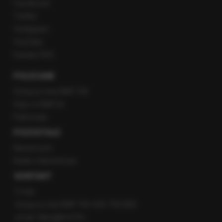
Facebook
Twitter
Instagram
YouTube
Kanały RSS
POLECANE
Gorąca Linia RMF FM
Staż w RMF24
Patronaty
POZOSTAŁE
Newsroom
Radio internetowe
KONTAKT
O nas
Gorąca Linia RMF FM: 600 700 800
email: fakty@rmf.fm