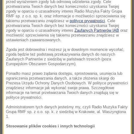
(UKIP) - 7 proc. Inne ugrupowania zdobyły łącznie 9
przed wyrażeniem zgody lub odmową udzielenia zgody. Cele
przetwarzania Twoich danych bez konieczności uzyskania Twojej
proc.
zgody w oparciu o uzasadniony interes Radio Muzyka Fakty Grupa
RMF sp. z o.o. sp. k. oraz informacje o możliwości sprzeciwienia się
takiemu przetwarzaniu znajdziesz w
polityce prywatności
. Cele
W środę Izba Gmin poparła rządowy wniosek o
przetwarzania Twoich danych bez konieczności uzyskania Twojej
zgody w oparciu o uzasadniony interes
Zaufanych Partnerów IAB
oraz
samorozwiązanie parlamentu, zgodnie z którym
możliwość sprzeciwienia się takiemu przetwarzaniu znajdziesz w
przedterminowe wybory parlamentarne odbędą się 8
ustawieniach zaawansowanych.
czerwca, czyli trzy lata wcześniej, niż wynikałoby z
Zgoda jest dobrowolna i możesz ją w dowolnym momencie wycofać,
zgoda będzie też podstawą przekazywania danych do naszych
kalendarza wyborczego.
Zaufanych Partnerów z siedzibą w państwach trzecich (poza
Europejskim Obszarem Gospodarczym).
Za propozycją Theresy May zagłosowało 522
Ponadto masz prawo żądania dostępu, sprostowania, usunięcia lub
ograniczenia przetwarzania danych, a także złożenia skargi do
posłów, w tym większość deputowanych Partii
Prezesa Urzędu Ochrony Danych Osobowych. W polityce prywatności
znajdziesz informacje jak wykonać swoje prawa. Szczegółowe
Konserwatywnej, Partii Pracy i Liberalnych
informacje na temat przetwarzania Twoich danych znajdują się w
polityce prywatności.
Demokratów.
Administratorem tych danych jesteśmy my, czyli Radio Muzyka Fakty
Grupa RMF sp. z o.o. sp. k. z siedzibą w Krakowie, al. Waszyngtona
Zgodnie z ustawą z 2011 roku, która miała utrudnić
1.
partiom zwoływanie przedterminowych wyborów w
Stosowanie plików cookies i innych technologii
momencie znaczącej przewagi w sondażach,