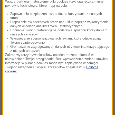
Wraz z partnerami stosujemy pliki cookies (tzw. ciasteczka) i inne
rządowy wniosek w tej sprawie powinien uzyskać
pokrewne technologie, które mają na celu:
434 głosy (2/3 posłów). Dziś przeciwko zagłosowało
Zapewnienie bezpieczeństwa podczas korzystania z naszych
stron
zaledwie 13 posłów, a 115 nie wzięło udziału w
Ulepszenie świadczonych przez nas usług poprzez wykorzystanie
danych w celach analitycznych i statystycznych
głosowaniu.
Poznanie Twoich preferencji na podstawie sposobu korzystania z
naszych serwisów
Wyświetlanie spersonalizowanych reklam, które odpowiadają
Twoim zainteresowaniom
Dalsza część artykułu pod materiałem video:
Gromadzenie zagregowanych danych użytkownika korzystającego
z różnych urządzeń
Zakres wykorzystywania plików cookies możesz określić w
ustawieniach Twojej przeglądarki. Bez wprowadzenia zmian ustawień,
informacje w plikach cookies mogą być zapisywane w pamięci
Twojego urządzenia. Więcej szczegółów znajdziesz w
Polityce
cookies
.