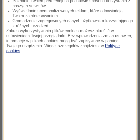
Google
Poznanie Twoich preferencji na podstawie sposobu korzystania z
naszych serwisów
Wyświetlanie spersonalizowanych reklam, które odpowiadają
Twoim zainteresowaniom
Gromadzenie zagregowanych danych użytkownika korzystającego
z różnych urządzeń
Zakres wykorzystywania plików cookies możesz określić w
ustawieniach Twojej przeglądarki. Bez wprowadzenia zmian ustawień,
informacje w plikach cookies mogą być zapisywane w pamięci
Twojego urządzenia. Więcej szczegółów znajdziesz w
Polityce
cookies
.