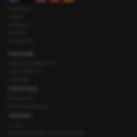
Facebook
Twitter
Instagram
YouTube
Kanały RSS
POLECANE
Gorąca Linia RMF FM
Staż w RMF24
Patronaty
POZOSTAŁE
Newsroom
Radio internetowe
KONTAKT
O nas
Gorąca Linia RMF FM: 600 700 800