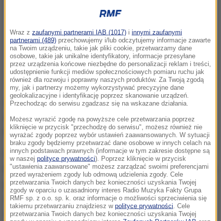
Wraz z
zaufanymi partnerami IAB (1017)
i
innymi zaufanymi
partnerami (489)
przechowujemy i/lub odczytujemy informacje zawarte
na Twoim urządzeniu, takie jak pliki cookie, przetwarzamy dane
osobowe, takie jak unikalne identyfikatory, informacje przesyłane
przez urządzenia końcowe niezbędne do personalizacji reklam i treści,
udostępnienie funkcji mediów społecznościowych pomiaru ruchu jak
również dla rozwoju i poprawny naszych produktów. Za Twoją zgodą
my, jak i partnerzy możemy wykorzystywać precyzyjne dane
geolokalizacyjne i identyfikację poprzez skanowanie urządzeń.
W opublikowanej w środę rozmowie Berlusconi
Przechodząc do serwisu zgadzasz się na wskazane działania.
zadeklarował, że wspiera kandydata na premiera,
Możesz wyrazić zgodę na powyższe cele przetwarzania poprzez
kliknięcie w przycisk "przechodzę do serwisu", możesz również nie
lidera Ligi Północnej Matteo Salviniego.
wyrażać zgody poprzez wybór ustawień zaawansowanych. W sytuacji
braku zgody będziemy przetwarzać dane osobowe w innych celach na
innych podstawach prawnych (informacje w tym zakresie dostępne są
Odnosząc się do faktu, że kierowany przez niego
w naszej
polityce prywatności
). Poprzez kliknięcie w przycisk
"ustawienia zaawansowane" możesz zarządzać swoimi preferencjami
blok centroprawicy nie zdobył większości, Berlusconi
przed wyrażeniem zgody lub odmową udzielenia zgody. Cele
podkreślił:
Nie mogę powiedzieć, że jestem
przetwarzania Twoich danych bez konieczności uzyskania Twojej
zgody w oparciu o uzasadniony interes Radio Muzyka Fakty Grupa
całkowicie rozczarowany. Miliony Włochów po raz
RMF sp. z o.o. sp. k. oraz informacje o możliwości sprzeciwienia się
takiemu przetwarzaniu znajdziesz w
polityce prywatności
. Cele
kolejny okazały mi zaufanie
.
przetwarzania Twoich danych bez konieczności uzyskania Twojej