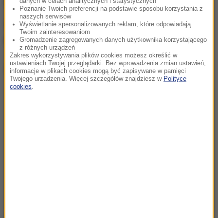
mniej niż jego koalicja.
danych w celach analitycznych i statystycznych
Poznanie Twoich preferencji na podstawie sposobu korzystania z
naszych serwisów
Silvio Berlusconi wyraził nadzieję, że znajdą się siły
Wyświetlanie spersonalizowanych reklam, które odpowiadają
Twoim zainteresowaniom
parlamentarne, które poprą gabinet jego bloku.
Gromadzenie zagregowanych danych użytkownika korzystającego
z różnych urządzeń
Zakres wykorzystywania plików cookies możesz określić w
ustawieniach Twojej przeglądarki. Bez wprowadzenia zmian ustawień,
Dalsza część artykułu pod materiałem video:
informacje w plikach cookies mogą być zapisywane w pamięci
Twojego urządzenia. Więcej szczegółów znajdziesz w
Polityce
cookies
.
Teraz lojalnie wesprzemy próbę utworzenia rządu