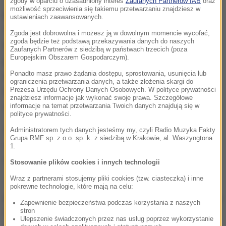
zgody w oparciu o uzasadniony interes
Zaufanych Partnerów IAB
oraz
możliwość sprzeciwienia się takiemu przetwarzaniu znajdziesz w
Były trzykrotny premier stwierdził, że sukces koalicji
ustawieniach zaawansowanych.
"pozwoli zmienić politykę rządzenia Włochami w
Zgoda jest dobrowolna i możesz ją w dowolnym momencie wycofać,
zgoda będzie też podstawą przekazywania danych do naszych
tych latach i zrealizować wielkie zobowiązania
Zaufanych Partnerów z siedzibą w państwach trzecich (poza
Europejskim Obszarem Gospodarczym).
podjęte w kampanii". W tym kontekście wymienił
Ponadto masz prawo żądania dostępu, sprostowania, usunięcia lub
obniżenie podatków, kontrolę nad imigracją,
ograniczenia przetwarzania danych, a także złożenia skargi do
wsparcie dla najuboższych i większe
Prezesa Urzędu Ochrony Danych Osobowych. W polityce prywatności
znajdziesz informacje jak wykonać swoje prawa. Szczegółowe
zaangażowanie na rzecz bezpieczeństwa obywateli.
informacje na temat przetwarzania Twoich danych znajdują się w
polityce prywatności.
Włochy potrzebują jak najszybciej rządu, a on musi
Administratorem tych danych jesteśmy my, czyli Radio Muzyka Fakty
Grupa RMF sp. z o.o. sp. k. z siedzibą w Krakowie, al. Waszyngtona
reprezentować koalicję, która zwyciężyła w
1.
wyborach
- zaznaczył lider Forza Italia.
Stosowanie plików cookies i innych technologii
Wraz z partnerami stosujemy pliki cookies (tzw. ciasteczka) i inne
Tą koalicją jesteśmy my, a nie Ruch Pięciu Gwiazd
-
pokrewne technologie, które mają na celu:
dodał odnosząc się do ugrupowania, które otrzymało
Zapewnienie bezpieczeństwa podczas korzystania z naszych
stron
32 proc. głosów, czyli o ok. 5 punktów procentowych
Ulepszenie świadczonych przez nas usług poprzez wykorzystanie