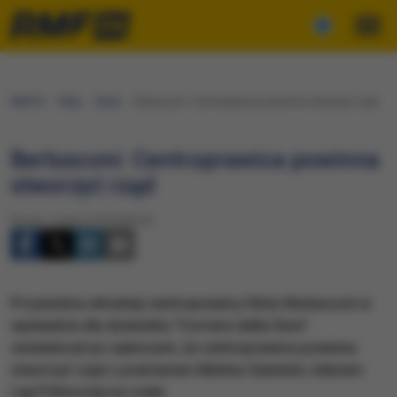
RMF24
Fakty
Świat
Berlusconi: Centroprawica powinna stworzyć rząd
Berlusconi: Centroprawica powinna
stworzyć rząd
Środa, 7 marca 2018 (06:24)
​Przywódca włoskiej centroprawicy Silvio Berlusconi w
wywiadzie dla dziennika "Corriere della Sera"
oświadczył po wyborach, że centroprawica powinna
stworzyć rząd z premierem Matteo Salvinim, liderem
Ligi Północnej na czele.