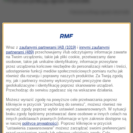
Francuzi próbują ogrzać winorośla
Francuski związek producentów wina zapowiada, że
przymrozki już zniszczyły dużą część winorośli. W
niektórych winnicach Burgundii czy Prowansji nie
Wraz z
zaufanymi partnerami IAB (1019)
i
innymi zaufanymi
partnerami (489)
przechowujemy i/lub odczytujemy informacje zawarte
będzie w tym roku winobrania.
na Twoim urządzeniu, takie jak pliki cookie, przetwarzamy dane
osobowe, takie jak unikalne identyfikatory, informacje przesyłane
Wszystkie nasze wysiłki poszły na marne. Bardzo
przez urządzenia końcowe niezbędne do personalizacji reklam i treści,
udostępnienie funkcji mediów społecznościowych pomiaru ruchu jak
bolesnym ciosem było już dla nas zamknięcie barów i
również dla rozwoju i poprawny naszych produktów. Za Twoją zgodą
my, jak i partnerzy możemy wykorzystywać precyzyjne dane
restauracji z powodu epidemii, bo sprzedaż wina
geolokalizacyjne i identyfikację poprzez skanowanie urządzeń.
Przechodząc do serwisu zgadzasz się na wskazane działania.
znacznie spadła. Te przymrozki to katastrofa
-
Możesz wyrazić zgodę na powyższe cele przetwarzania poprzez
tłumaczy Bernard Ossier, załamany przedstawiciel
kliknięcie w przycisk "przechodzę do serwisu", możesz również nie
wyrażać zgody poprzez wybór ustawień zaawansowanych. W sytuacji
tego związku.
braku zgody będziemy przetwarzać dane osobowe w innych celach na
innych podstawach prawnych (informacje w tym zakresie dostępne są
w naszej
polityce prywatności
). Poprzez kliknięcie w przycisk
Najbogatsi właściciele winnic ogrzewają winorośle
"ustawienia zaawansowane" możesz zarządzać swoimi preferencjami
przed wyrażeniem zgody lub odmową udzielenia zgody. Cele