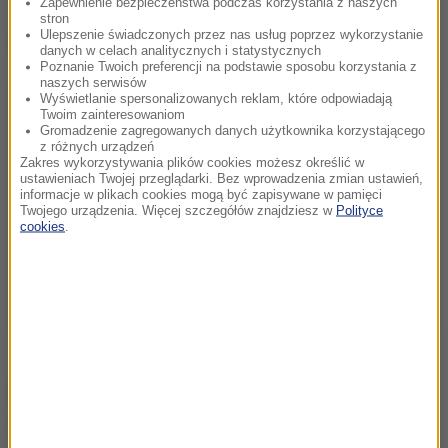
Zapewnienie bezpieczeństwa podczas korzystania z naszych
stron
Ulepszenie świadczonych przez nas usług poprzez wykorzystanie
Dalsza część artykułu pod materiałem video:
danych w celach analitycznych i statystycznych
Poznanie Twoich preferencji na podstawie sposobu korzystania z
naszych serwisów
Wyświetlanie spersonalizowanych reklam, które odpowiadają
Twoim zainteresowaniom
Gromadzenie zagregowanych danych użytkownika korzystającego
z różnych urządzeń
Zakres wykorzystywania plików cookies możesz określić w
ustawieniach Twojej przeglądarki. Bez wprowadzenia zmian ustawień,
informacje w plikach cookies mogą być zapisywane w pamięci
Twojego urządzenia. Więcej szczegółów znajdziesz w
Polityce
cookies
.
Źródło: RMF FM
Chorwacja
Tagi: