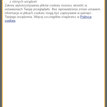
z różnych urządzeń
Zakres wykorzystywania plików cookies możesz określić w
ustawieniach Twojej przeglądarki. Bez wprowadzenia zmian ustawień,
informacje w plikach cookies mogą być zapisywane w pamięci
Twojego urządzenia. Więcej szczegółów znajdziesz w
Polityce
cookies
.
Drugie referendum ws. opuszczenia Unii
Europejskiej jest na razie wyłącznie hipotetyczne.
Gabinet premier Theresy May i przedstawiciele
instytucji europejskich wciąż bowiem pracują nad
porozumieniem ws. Brexitu.