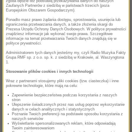
zgoda będzie też podstawą przekazywania danych do naszych
Zaufanych Partnerów z siedzibą w państwach trzecich (poza
Dwóch Polaków wśród ofiar
Europejskim Obszarem Gospodarczym).
katastrofy
Ponadto masz prawo żądania dostępu, sprostowania, usunięcia lub
ograniczenia przetwarzania danych, a także złożenia skargi do
Prezesa Urzędu Ochrony Danych Osobowych. W polityce prywatności
znajdziesz informacje jak wykonać swoje prawa. Szczegółowe
Dalsza część artykułu pod materiałem video:
informacje na temat przetwarzania Twoich danych znajdują się w
polityce prywatności.
Administratorem tych danych jesteśmy my, czyli Radio Muzyka Fakty
Grupa RMF sp. z o.o. sp. k. z siedzibą w Krakowie, al. Waszyngtona
1.
Stosowanie plików cookies i innych technologii
Wraz z partnerami stosujemy pliki cookies (tzw. ciasteczka) i inne
pokrewne technologie, które mają na celu:
Zapewnienie bezpieczeństwa podczas korzystania z naszych
stron
Ulepszenie świadczonych przez nas usług poprzez wykorzystanie
danych w celach analitycznych i statystycznych
Poznanie Twoich preferencji na podstawie sposobu korzystania z
naszych serwisów
Wyświetlanie spersonalizowanych reklam, które odpowiadają
Twoim zainteresowaniom