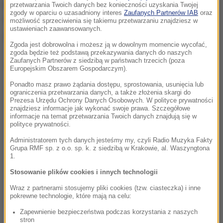
sportową emeryturę.
Wcześniej karierę zakończył
przetwarzania Twoich danych bez konieczności uzyskania Twojej
zgody w oparciu o uzasadniony interes
Zaufanych Partnerów IAB
oraz
w dniu swoich 34. urodzin w sierpniu 2022 roku,
możliwość sprzeciwienia się takiemu przetwarzaniu znajdziesz w
ustawieniach zaawansowanych.
jednak wrócił na ring dwa miesiące później.
Zgoda jest dobrowolna i możesz ją w dowolnym momencie wycofać,
zgoda będzie też podstawą przekazywania danych do naszych
Zaufanych Partnerów z siedzibą w państwach trzecich (poza
Dalsza część artykułu pod materiałem video:
Europejskim Obszarem Gospodarczym).
Ponadto masz prawo żądania dostępu, sprostowania, usunięcia lub
ograniczenia przetwarzania danych, a także złożenia skargi do
Prezesa Urzędu Ochrony Danych Osobowych. W polityce prywatności
znajdziesz informacje jak wykonać swoje prawa. Szczegółowe
informacje na temat przetwarzania Twoich danych znajdują się w
polityce prywatności.
Administratorem tych danych jesteśmy my, czyli Radio Muzyka Fakty
Grupa RMF sp. z o.o. sp. k. z siedzibą w Krakowie, al. Waszyngtona
1.
Stosowanie plików cookies i innych technologii
Wraz z partnerami stosujemy pliki cookies (tzw. ciasteczka) i inne
pokrewne technologie, które mają na celu:
Zapewnienie bezpieczeństwa podczas korzystania z naszych
stron