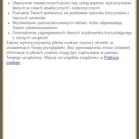
Porażki z Ołeksandrem Usykiem były jedynymi w
Ulepszenie świadczonych przez nas usług poprzez wykorzystanie
danych w celach analitycznych i statystycznych
karierze Fury'ego, która rozpoczęła się w 2008 roku.
Poznanie Twoich preferencji na podstawie sposobu korzystania z
naszych serwisów
Jedyny remis zanotował w walce z amerykańskim
Wyświetlanie spersonalizowanych reklam, które odpowiadają
Twoim zainteresowaniom
bokserem Deontayem Wilderem w 2018 roku.
Gromadzenie zagregowanych danych użytkownika korzystającego
z różnych urządzeń
Zakres wykorzystywania plików cookies możesz określić w
ustawieniach Twojej przeglądarki. Bez wprowadzenia zmian ustawień,
informacje w plikach cookies mogą być zapisywane w pamięci
Źródło: RMF24/PAP
Twojego urządzenia. Więcej szczegółów znajdziesz w
Polityce
cookies
.
boks
Tagi:
chcesz widzieć więcej artykułów od RMF24?
dodaj w
Google