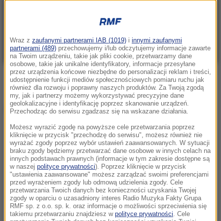
Wraz z
zaufanymi partnerami IAB (1019)
i
innymi zaufanymi
partnerami (489)
przechowujemy i/lub odczytujemy informacje zawarte
na Twoim urządzeniu, takie jak pliki cookie, przetwarzamy dane
osobowe, takie jak unikalne identyfikatory, informacje przesyłane
przez urządzenia końcowe niezbędne do personalizacji reklam i treści,
„Train smart”, czyli inteligentny boks wg Jakuba Chyckiego
RMF FM
udostępnienie funkcji mediów społecznościowych pomiaru ruchu jak
również dla rozwoju i poprawny naszych produktów. Za Twoją zgodą
my, jak i partnerzy możemy wykorzystywać precyzyjne dane
geolokalizacyjne i identyfikację poprzez skanowanie urządzeń.
Dalsza część artykułu pod materiałem video:
Przechodząc do serwisu zgadzasz się na wskazane działania.
Możesz wyrazić zgodę na powyższe cele przetwarzania poprzez
kliknięcie w przycisk "przechodzę do serwisu", możesz również nie
wyrażać zgody poprzez wybór ustawień zaawansowanych. W sytuacji
braku zgody będziemy przetwarzać dane osobowe w innych celach na
innych podstawach prawnych (informacje w tym zakresie dostępne są
w naszej
polityce prywatności
). Poprzez kliknięcie w przycisk
"ustawienia zaawansowane" możesz zarządzać swoimi preferencjami
przed wyrażeniem zgody lub odmową udzielenia zgody. Cele
przetwarzania Twoich danych bez konieczności uzyskania Twojej
zgody w oparciu o uzasadniony interes Radio Muzyka Fakty Grupa
RMF sp. z o.o. sp. k. oraz informacje o możliwości sprzeciwienia się
takiemu przetwarzaniu znajdziesz w
polityce prywatności
. Cele