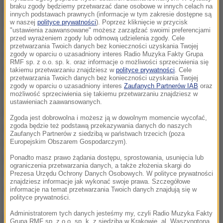
braku zgody będziemy przetwarzać dane osobowe w innych celach na
się jeszcze silniejsza. Musimy bez strachu
innych podstawach prawnych (informacje w tym zakresie dostępne są
kontynuować naszą walkę, mimo że stoimy na
w naszej
polityce prywatności
). Poprzez kliknięcie w przycisk
"ustawienia zaawansowane" możesz zarządzać swoimi preferencjami
straconej pozycji. Zdecydowana większość
przed wyrażeniem zgody lub odmową udzielenia zgody. Cele
przetwarzania Twoich danych bez konieczności uzyskania Twojej
sportowców jest czysta, ale ci, którzy zostali złapani
zgody w oparciu o uzasadniony interes Radio Muzyka Fakty Grupa
RMF sp. z o.o. sp. k. oraz informacje o możliwości sprzeciwienia się
na stosowaniu niedozwolonych środków, sprawiają,
takiemu przetwarzaniu znajdziesz w
polityce prywatności
. Cele
przetwarzania Twoich danych bez konieczności uzyskania Twojej
że powstaje nierzeczywisty obraz
- ocenił.
zgody w oparciu o uzasadniony interes
Zaufanych Partnerów IAB
oraz
możliwość sprzeciwienia się takiemu przetwarzaniu znajdziesz w
ustawieniach zaawansowanych.
Podkreślił, że zawsze sprinterzy odgrywali w
Zgoda jest dobrowolna i możesz ją w dowolnym momencie wycofać,
zgoda będzie też podstawą przekazywania danych do naszych
świadomości społecznej znacznie większą rolę
Zaufanych Partnerów z siedzibą w państwach trzecich (poza
aniżeli inni lekkoatleci.
To właśnie dlatego jest tak
Europejskim Obszarem Gospodarczym).
głośno o przypadkach dopingu biegaczy na 100 m.
Ponadto masz prawo żądania dostępu, sprostowania, usunięcia lub
ograniczenia przetwarzania danych, a także złożenia skargi do
Nie można jednak przez taki pryzmat oceniać
Prezesa Urzędu Ochrony Danych Osobowych. W polityce prywatności
znajdziesz informacje jak wykonać swoje prawa. Szczegółowe
wszystkich zawodników tej konkurencji
- dodał.
informacje na temat przetwarzania Twoich danych znajdują się w
polityce prywatności.
Administratorem tych danych jesteśmy my, czyli Radio Muzyka Fakty
Diack nie uważa również, że błędem było skupianie
Grupa RMF sp. z o.o. sp. k. z siedzibą w Krakowie, al. Waszyngtona