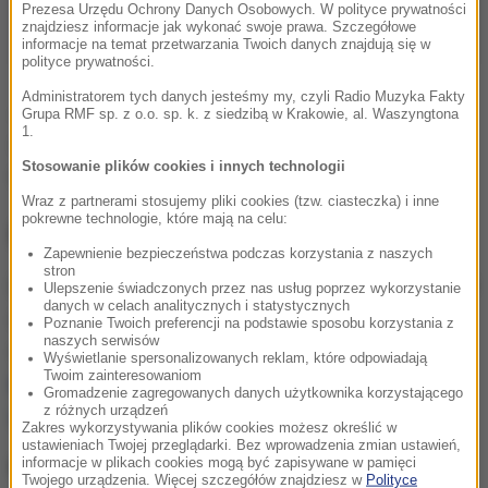
Prezesa Urzędu Ochrony Danych Osobowych. W polityce prywatności
znajdziesz informacje jak wykonać swoje prawa. Szczegółowe
informacje na temat przetwarzania Twoich danych znajdują się w
polityce prywatności.
Administratorem tych danych jesteśmy my, czyli Radio Muzyka Fakty
Jest sukces i szczęście największe, bez tego stresu i
Grupa RMF sp. z o.o. sp. k. z siedzibą w Krakowie, al. Waszyngtona
1.
nerwów, nad którymi trzeba zapanować najbardziej
-
Stosowanie plików cookies i innych technologii
mówił rekordzista.
Wraz z partnerami stosujemy pliki cookies (tzw. ciasteczka) i inne
pokrewne technologie, które mają na celu:
Polak pobił własny rekord
Zapewnienie bezpieczeństwa podczas korzystania z naszych
stron
Dotychczasowy rekord w tej dziedzinie także należał
Ulepszenie świadczonych przez nas usług poprzez wykorzystanie
danych w celach analitycznych i statystycznych
do Polaka, ale jak mówił - przyszedł czas na nowe
Poznanie Twoich preferencji na podstawie sposobu korzystania z
naszych serwisów
wyzwanie.
Specjalnie dla RMF FM, w przededniu
Wyświetlanie spersonalizowanych reklam, które odpowiadają
Twoim zainteresowaniom
bicia rekordu, opowiadał o przygotowaniach i
Gromadzenie zagregowanych danych użytkownika korzystającego
z różnych urządzeń
taktyce.
Zakres wykorzystywania plików cookies możesz określić w
ustawieniach Twojej przeglądarki. Bez wprowadzenia zmian ustawień,
informacje w plikach cookies mogą być zapisywane w pamięci
By pobić swój ubiegłoroczny rekord, Polak musiał
Twojego urządzenia. Więcej szczegółów znajdziesz w
Polityce