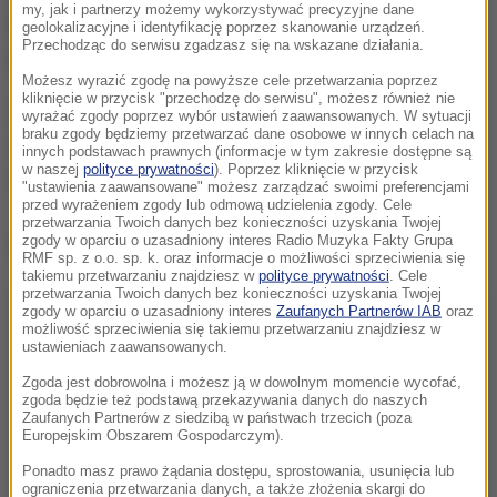
my, jak i partnerzy możemy wykorzystywać precyzyjne dane
Odbieżałek
, który za rok planuje pobić dzisiejszy
geolokalizacyjne i identyfikację poprzez skanowanie urządzeń.
Przechodząc do serwisu zgadzasz się na wskazane działania.
rekord.
Możesz wyrazić zgodę na powyższe cele przetwarzania poprzez
kliknięcie w przycisk "przechodzę do serwisu", możesz również nie
Po czterdziestu metrach skupiłem się bardziej w
wyrażać zgody poprzez wybór ustawień zaawansowanych. W sytuacji
braku zgody będziemy przetwarzać dane osobowe w innych celach na
sobie, liczyłem uderzenia płetwy i koncentrowałem
innych podstawach prawnych (informacje w tym zakresie dostępne są
w naszej
polityce prywatności
). Poprzez kliknięcie w przycisk
się na linie i później już poszło szybko
- dodał.
"ustawienia zaawansowane" możesz zarządzać swoimi preferencjami
przed wyrażeniem zgody lub odmową udzielenia zgody. Cele
przetwarzania Twoich danych bez konieczności uzyskania Twojej
Dalsza część artykułu pod materiałem video:
zgody w oparciu o uzasadniony interes Radio Muzyka Fakty Grupa
RMF sp. z o.o. sp. k. oraz informacje o możliwości sprzeciwienia się
takiemu przetwarzaniu znajdziesz w
polityce prywatności
. Cele
przetwarzania Twoich danych bez konieczności uzyskania Twojej
zgody w oparciu o uzasadniony interes
Zaufanych Partnerów IAB
oraz
możliwość sprzeciwienia się takiemu przetwarzaniu znajdziesz w
ustawieniach zaawansowanych.
Zgoda jest dobrowolna i możesz ją w dowolnym momencie wycofać,
zgoda będzie też podstawą przekazywania danych do naszych
Zaufanych Partnerów z siedzibą w państwach trzecich (poza
Europejskim Obszarem Gospodarczym).
Ponadto masz prawo żądania dostępu, sprostowania, usunięcia lub
ograniczenia przetwarzania danych, a także złożenia skargi do