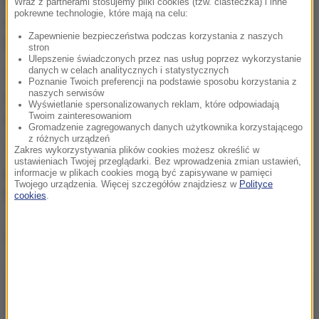
Lewandowskiego. Niemiec prawdopodobnie nie
Wraz z partnerami stosujemy pliki cookies (tzw. ciasteczka) i inne
pokrewne technologie, które mają na celu:
zamierza odstępować byłego kolegi z drużyny na
Zapewnienie bezpieczeństwa podczas korzystania z naszych
krok.
stron
Ulepszenie świadczonych przez nas usług poprzez wykorzystanie
danych w celach analitycznych i statystycznych
"Hummelsa czeka najtrudniejsze zadanie, jakie dziś
Poznanie Twoich preferencji na podstawie sposobu korzystania z
naszych serwisów
można wyobrazić sobie w Bundeslidze: zatrzymać
Wyświetlanie spersonalizowanych reklam, które odpowiadają
Twoim zainteresowaniom
Lewandowskiego. To bramkowy potwór" - napisano.
Gromadzenie zagregowanych danych użytkownika korzystającego
z różnych urządzeń
Także w "Sueddeutsche Zeitung" nazwisko Polaka
Zakres wykorzystywania plików cookies możesz określić w
ustawieniach Twojej przeglądarki. Bez wprowadzenia zmian ustawień,
przewijało się wielokrotnie w zapowiedzi spotkania,
informacje w plikach cookies mogą być zapisywane w pamięci
Twojego urządzenia. Więcej szczegółów znajdziesz w
Polityce
które rozpocznie się o godz. 17.30.
cookies
.
Dalsza część artykułu pod materiałem video: