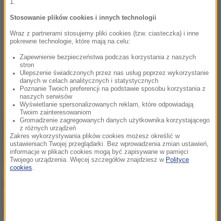
1.
Stosowanie plików cookies i innych technologii
Wraz z partnerami stosujemy pliki cookies (tzw. ciasteczka) i inne
pokrewne technologie, które mają na celu:
Zapewnienie bezpieczeństwa podczas korzystania z naszych
stron
Ulepszenie świadczonych przez nas usług poprzez wykorzystanie
danych w celach analitycznych i statystycznych
Poznanie Twoich preferencji na podstawie sposobu korzystania z
naszych serwisów
Wyświetlanie spersonalizowanych reklam, które odpowiadają
Twoim zainteresowaniom
Z relacji jego kolegów z teamu wynika, że około 25
Gromadzenie zagregowanych danych użytkownika korzystającego
z różnych urządzeń
kilometrów przed metą Myngheer narzekał na złe
Zakres wykorzystywania plików cookies możesz określić w
ustawieniach Twojej przeglądarki. Bez wprowadzenia zmian ustawień,
samopoczucie. Gdy później się zatrzymał - zemdlał,
informacje w plikach cookies mogą być zapisywane w pamięci
a służby medyczne przystąpiły do resuscytacji.
Twojego urządzenia. Więcej szczegółów znajdziesz w
Polityce
cookies
.
Prokurator wszczął śledztwo w tej sprawie. Jeszcze
w sobotę policja przeszukała autokar Roubaix ML i
hotelowe pokoje zajmowane podczas wyścigu