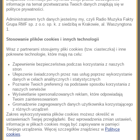
informacje na temat przetwarzania Twoich danych znajdują się w
Neymar, tłumacząc dlaczego zdecydował się na
polityce prywatności.
transfer do PSG.
Administratorem tych danych jesteśmy my, czyli Radio Muzyka Fakty
Grupa RMF sp. z o.o. sp. k. z siedzibą w Krakowie, al. Waszyngtona
1.
Pieniądze nigdy nie stanowią dla mnie motywacji -
Stosowanie plików cookies i innych technologii
dodał zawodnik, który w należącej do Katarczyków
Wraz z partnerami stosujemy pliki cookies (tzw. ciasteczka) i inne
ekipie wicemistrza Francji ma zarabiać 45 milionów
pokrewne technologie, które mają na celu:
euro rocznie.
Zapewnienie bezpieczeństwa podczas korzystania z naszych
stron
Ulepszenie świadczonych przez nas usług poprzez wykorzystanie
danych w celach analitycznych i statystycznych
Jak przyznał, takie i podobne opinie kibiców go bolą i
Poznanie Twoich preferencji na podstawie sposobu korzystania z
naszych serwisów
są krzywdzące.
Gdyby chodziło tylko o pieniądze,
Wyświetlanie spersonalizowanych reklam, które odpowiadają
Twoim zainteresowaniom
mógłbym odejść gdzie indziej. A ja tylko chcę być
Gromadzenie zagregowanych danych użytkownika korzystającego
z różnych urządzeń
szczęśliwy i dawać ludziom radość swoją grą -
Zakres wykorzystywania plików cookies możesz określić w
wspomniał, a jego słowa potwierdził obecny na
ustawieniach Twojej przeglądarki. Bez wprowadzenia zmian ustawień,
informacje w plikach cookies mogą być zapisywane w pamięci
spotkaniu z mediami prezes klubu Nasser al-Chelaifi,
Twojego urządzenia. Więcej szczegółów znajdziesz w
Polityce
cookies
.
który przedstawił Neymara jako "światowego idola".