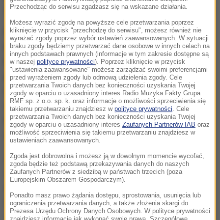
Przechodząc do serwisu zgadzasz się na wskazane działania.
spotkał się z dziennikarzami na konferencji prasowej.
Możesz wyrazić zgodę na powyższe cele przetwarzania poprzez
kliknięcie w przycisk "przechodzę do serwisu", możesz również nie
Nowego zawodnika nie mogą się doczekać fani PSG,
wyrażać zgody poprzez wybór ustawień zaawansowanych. W sytuacji
którzy w piątek od rana stali na Polach Elizejskich w
braku zgody będziemy przetwarzać dane osobowe w innych celach na
innych podstawach prawnych (informacje w tym zakresie dostępne są
kolejce przed największym klubowym sklepem z
w naszej
polityce prywatności
). Poprzez kliknięcie w przycisk
"ustawienia zaawansowane" możesz zarządzać swoimi preferencjami
pamiątkami, by za 155 euro nabyć koszulkę z
przed wyrażeniem zgody lub odmową udzielenia zgody. Cele
przetwarzania Twoich danych bez konieczności uzyskania Twojej
nazwiskiem Neymara. Tłum zaczął wiwatować, gdy
zgody w oparciu o uzasadniony interes Radio Muzyka Fakty Grupa
RMF sp. z o.o. sp. k. oraz informacje o możliwości sprzeciwienia się
w witrynach pojawiły się plakaty: "Witamy w Paryżu
takiemu przetwarzaniu znajdziesz w
polityce prywatności
. Cele
przetwarzania Twoich danych bez konieczności uzyskania Twojej
Neymar Jr 10", bo z takim numerem będzie
zgody w oparciu o uzasadniony interes
Zaufanych Partnerów IAB
oraz
możliwość sprzeciwienia się takiemu przetwarzaniu znajdziesz w
występował reprezentant "Canarinhos".
ustawieniach zaawansowanych.
Zgoda jest dobrowolna i możesz ją w dowolnym momencie wycofać,
Zdecydowała ochota na nowe wyzwania. Grałem już
zgoda będzie też podstawą przekazywania danych do naszych
na tyle długo w Barcelonie, że chciałem spróbować
Zaufanych Partnerów z siedzibą w państwach trzecich (poza
Europejskim Obszarem Gospodarczym).
czegoś innego. To była najtrudniejsza decyzja w
Ponadto masz prawo żądania dostępu, sprostowania, usunięcia lub
moim życiu i podjąłem ją zgodnie z moim sercem, a
ograniczenia przetwarzania danych, a także złożenia skargi do
Prezesa Urzędu Ochrony Danych Osobowych. W polityce prywatności
nie kierując się wyłącznie rozumem
- powiedział
znajdziesz informacje jak wykonać swoje prawa. Szczegółowe