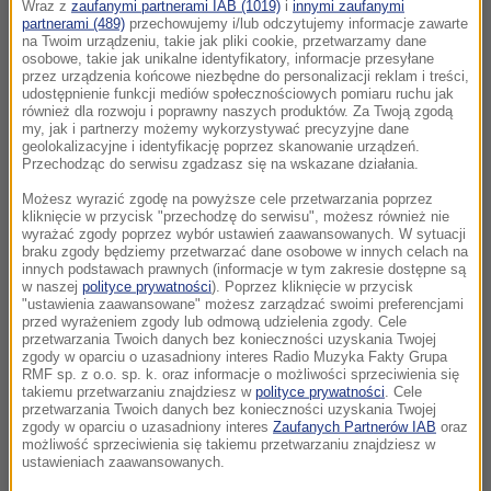
Wraz z
zaufanymi partnerami IAB (1019)
i
innymi zaufanymi
partnerami (489)
przechowujemy i/lub odczytujemy informacje zawarte
na Twoim urządzeniu, takie jak pliki cookie, przetwarzamy dane
osobowe, takie jak unikalne identyfikatory, informacje przesyłane
przez urządzenia końcowe niezbędne do personalizacji reklam i treści,
udostępnienie funkcji mediów społecznościowych pomiaru ruchu jak
również dla rozwoju i poprawny naszych produktów. Za Twoją zgodą
my, jak i partnerzy możemy wykorzystywać precyzyjne dane
geolokalizacyjne i identyfikację poprzez skanowanie urządzeń.
Przechodząc do serwisu zgadzasz się na wskazane działania.
Możesz wyrazić zgodę na powyższe cele przetwarzania poprzez
kliknięcie w przycisk "przechodzę do serwisu", możesz również nie
wyrażać zgody poprzez wybór ustawień zaawansowanych. W sytuacji
braku zgody będziemy przetwarzać dane osobowe w innych celach na
innych podstawach prawnych (informacje w tym zakresie dostępne są
w naszej
polityce prywatności
). Poprzez kliknięcie w przycisk
"ustawienia zaawansowane" możesz zarządzać swoimi preferencjami
przed wyrażeniem zgody lub odmową udzielenia zgody. Cele
przetwarzania Twoich danych bez konieczności uzyskania Twojej
zgody w oparciu o uzasadniony interes Radio Muzyka Fakty Grupa
RMF sp. z o.o. sp. k. oraz informacje o możliwości sprzeciwienia się
takiemu przetwarzaniu znajdziesz w
polityce prywatności
. Cele
przetwarzania Twoich danych bez konieczności uzyskania Twojej
zgody w oparciu o uzasadniony interes
Zaufanych Partnerów IAB
oraz
możliwość sprzeciwienia się takiemu przetwarzaniu znajdziesz w
ustawieniach zaawansowanych.