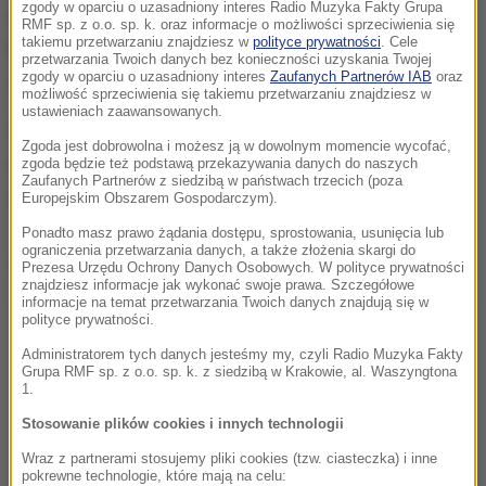
zgody w oparciu o uzasadniony interes Radio Muzyka Fakty Grupa
curlingu par mieszanych na wózkach
, która to
RMF sp. z o.o. sp. k. oraz informacje o możliwości sprzeciwienia się
takiemu przetwarzaniu znajdziesz w
polityce prywatności
. Cele
konkurencja debiutuje w programie. Ku zdziwieniu
przetwarzania Twoich danych bez konieczności uzyskania Twojej
zgody w oparciu o uzasadniony interes
Zaufanych Partnerów IAB
oraz
organizatorów, z hali zniknęły dwa kamienie.
możliwość sprzeciwienia się takiemu przetwarzaniu znajdziesz w
ustawieniach zaawansowanych.
Światowa federacja curlingu poinformowała, że
Zgoda jest dobrowolna i możesz ją w dowolnym momencie wycofać,
zniknięcie dwóch kamieni
nie wpłynie na przebieg
zgoda będzie też podstawą przekazywania danych do naszych
Zaufanych Partnerów z siedzibą w państwach trzecich (poza
zawodów.
Europejskim Obszarem Gospodarczym).
Ponadto masz prawo żądania dostępu, sprostowania, usunięcia lub
ograniczenia przetwarzania danych, a także złożenia skargi do
Dalsza część artykułu pod materiałem video:
Prezesa Urzędu Ochrony Danych Osobowych. W polityce prywatności
znajdziesz informacje jak wykonać swoje prawa. Szczegółowe
informacje na temat przetwarzania Twoich danych znajdują się w
polityce prywatności.
Administratorem tych danych jesteśmy my, czyli Radio Muzyka Fakty
Grupa RMF sp. z o.o. sp. k. z siedzibą w Krakowie, al. Waszyngtona
1.
Stosowanie plików cookies i innych technologii
Wraz z partnerami stosujemy pliki cookies (tzw. ciasteczka) i inne
pokrewne technologie, które mają na celu: