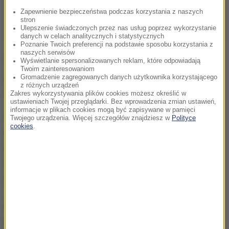
Zapewnienie bezpieczeństwa podczas korzystania z naszych
stron
Ulepszenie świadczonych przez nas usług poprzez wykorzystanie
danych w celach analitycznych i statystycznych
Poznanie Twoich preferencji na podstawie sposobu korzystania z
naszych serwisów
Wyświetlanie spersonalizowanych reklam, które odpowiadają
"Używane są kamienie zapasowe z tej samej serii i
Twoim zainteresowaniom
wyprodukowane według tej samej specyfikacji jak
Gromadzenie zagregowanych danych użytkownika korzystającego
z różnych urządzeń
te, które zginęły" - poinformował World Curling.
Zakres wykorzystywania plików cookies możesz określić w
ustawieniach Twojej przeglądarki. Bez wprowadzenia zmian ustawień,
informacje w plikach cookies mogą być zapisywane w pamięci
Ceremonia inauguracji paralimpiady rozpocznie się
Twojego urządzenia. Więcej szczegółów znajdziesz w
Polityce
cookies
.
w piątek o godzinie 20.00 w antycznym amfiteatrze
w Weronie, a więc w tym samym nadzwyczajnym
miejscu, w którym 22 lutego zamknięto igrzyska
olimpijskie podczas spektakularnej uroczystości.
Igrzyska paralimpijskie we Włoszech, z udziałem
dziewięcioosobowej reprezentacji Polski, potrwają