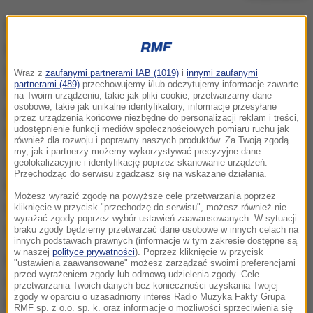
"
Erling wypija kilka litrów mleka dziennie
i nie może
być pasteryzowane tylko wyłącznie surowe" -
wyjaśnił na swoim profilu na Instagramie jego ojciec
Wraz z
zaufanymi partnerami IAB (1019)
i
innymi zaufanymi
partnerami (489)
przechowujemy i/lub odczytujemy informacje zawarte
Alf Inge, piłkarz Manchester City w latach 2000-2003
na Twoim urządzeniu, takie jak pliki cookie, przetwarzamy dane
osobowe, takie jak unikalne identyfikatory, informacje przesyłane
przedstawiając zdjęcie, na którym sam doi krowę w
przez urządzenia końcowe niezbędne do personalizacji reklam i treści,
udostępnienie funkcji mediów społecznościowych pomiaru ruchu jak
Bryne.
również dla rozwoju i poprawny naszych produktów. Za Twoją zgodą
my, jak i partnerzy możemy wykorzystywać precyzyjne dane
geolokalizacyjne i identyfikację poprzez skanowanie urządzeń.
"Staram się to robić osobiście, jak tylko jestem w
Przechodząc do serwisu zgadzasz się na wskazane działania.
Norwegii, tak aby Erling miał zawsze produkt
Możesz wyrazić zgodę na powyższe cele przetwarzania poprzez
najwyższej jakości. Transport do Manchesteru trwa
kliknięcie w przycisk "przechodzę do serwisu", możesz również nie
wyrażać zgody poprzez wybór ustawień zaawansowanych. W sytuacji
zaledwie kilka godzin" - dodał.
braku zgody będziemy przetwarzać dane osobowe w innych celach na
innych podstawach prawnych (informacje w tym zakresie dostępne są
w naszej
polityce prywatności
). Poprzez kliknięcie w przycisk
Mleczarnia w 12-tysięcznym Bryne jest z kolei
"ustawienia zaawansowane" możesz zarządzać swoimi preferencjami
przed wyrażeniem zgody lub odmową udzielenia zgody. Cele
dumna z tego, że światowa gwiazda futbolu pije jej
przetwarzania Twoich danych bez konieczności uzyskania Twojej
zgody w oparciu o uzasadniony interes Radio Muzyka Fakty Grupa
produkt.
RMF sp. z o.o. sp. k. oraz informacje o możliwości sprzeciwienia się