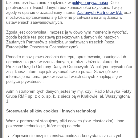
takiemu przetwarzaniu znajdziesz w
polityce prywatności
. Cele
przetwarzania Twoich danych bez konieczności uzyskania Twojej
zgody w oparciu o uzasadniony interes
Zaufanych Partnerów IAB
oraz
Dalsza część artykułu pod materiałem video:
możliwość sprzeciwienia się takiemu przetwarzaniu znajdziesz w
ustawieniach zaawansowanych.
Zgoda jest dobrowolna i możesz ją w dowolnym momencie wycofać,
zgoda będzie też podstawą przekazywania danych do naszych
Zaufanych Partnerów z siedzibą w państwach trzecich (poza
Europejskim Obszarem Gospodarczym).
Ponadto masz prawo żądania dostępu, sprostowania, usunięcia lub
ograniczenia przetwarzania danych, a także złożenia skargi do
Prezesa Urzędu Ochrony Danych Osobowych. W polityce prywatności
znajdziesz informacje jak wykonać swoje prawa. Szczegółowe
informacje na temat przetwarzania Twoich danych znajdują się w
polityce prywatności.
Administratorem tych danych jesteśmy my, czyli Radio Muzyka Fakty
Grupa RMF sp. z o.o. sp. k. z siedzibą w Krakowie, al. Waszyngtona
1.
Stosowanie plików cookies i innych technologii
Właściciele podkreślili, że
znają piłkarza od dziecka,
Wraz z partnerami stosujemy pliki cookies (tzw. ciasteczka) i inne
gdyż zawsze po treningach przychodził napić się
pokrewne technologie, które mają na celu:
świeżego mleka od krowy, którą sam doił
. Teraz
Zapewnienie bezpieczeństwa podczas korzystania z naszych