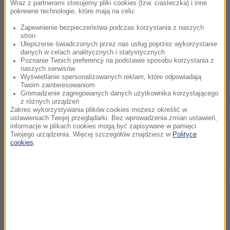
Pyłypczuk), Jacek Kiełb - Łukasz Sekulski (79. Dani
Wraz z partnerami stosujemy pliki cookies (tzw. ciasteczka) i inne
pokrewne technologie, które mają na celu:
Abalo).
Zapewnienie bezpieczeństwa podczas korzystania z naszych
stron
Ulepszenie świadczonych przez nas usług poprzez wykorzystanie
danych w celach analitycznych i statystycznych
Poznanie Twoich preferencji na podstawie sposobu korzystania z
naszych serwisów
Wyświetlanie spersonalizowanych reklam, które odpowiadają
Twoim zainteresowaniom
Piłkarz Cracovii Mateusz Szczepaniak
Gromadzenie zagregowanych danych użytkownika korzystającego
z różnych urządzeń
Zakres wykorzystywania plików cookies możesz określić w
Przy wyniku 0:0 Korona miała dwie niezłe okazje, aby
ustawieniach Twojej przeglądarki. Bez wprowadzenia zmian ustawień,
informacje w plikach cookies mogą być zapisywane w pamięci
objąć prowadzenie. W 9. min. zamieszanie w polu
Twojego urządzenia. Więcej szczegółów znajdziesz w
Polityce
karnym krakowian zakończyło się strzałem Rafała
cookies
.
Grzelaka, jednak było ono niecelne. Minutę później
efektowną akcję Jacek Kiełb zakończył uderzeniem,
po którym piłkę nogami odbił Grzegorz
Sandomierski.