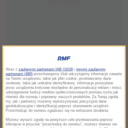
Wraz z
zaufanymi partnerami IAB (1019)
i
innymi zaufanymi
Cristiano Ronaldo, fot. MIGUEL A. LOPES
partnerami (489)
przechowujemy i/lub odczytujemy informacje zawarte
/
PAP/EPA
na Twoim urządzeniu, takie jak pliki cookie, przetwarzamy dane
osobowe, takie jak unikalne identyfikatory, informacje przesyłane
przez urządzenia końcowe niezbędne do personalizacji reklam i treści,
Portugalia zmierzy się z Hiszpanią w 1/8 finału
udostępnienie funkcji mediów społecznościowych pomiaru ruchu jak
mistrzostw świata.
również dla rozwoju i poprawny naszych produktów. Za Twoją zgodą
my, jak i partnerzy możemy wykorzystywać precyzyjne dane
Ronaldo, mający 41 lat i grający w Al-Nassr,
geolokalizacyjne i identyfikację poprzez skanowanie urządzeń.
Przechodząc do serwisu zgadzasz się na wskazane działania.
podkreślił, że decyzję o zakończeniu kariery
reprezentacyjnej podejmie sam.
Możesz wyrazić zgodę na powyższe cele przetwarzania poprzez
kliknięcie w przycisk "przechodzę do serwisu", możesz również nie
Najważniejsze informacje z kraju i ze świata