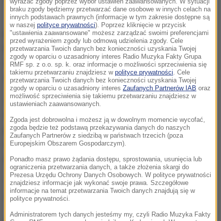
wyrażać zgody poprzez wybór ustawień zaawansowanych. W sytuacji
braku zgody będziemy przetwarzać dane osobowe w innych celach na
znajdziesz na stronie głównej
RMF24
innych podstawach prawnych (informacje w tym zakresie dostępne są
w naszej
polityce prywatności
). Poprzez kliknięcie w przycisk
"ustawienia zaawansowane" możesz zarządzać swoimi preferencjami
Cristiano Ronaldo
, pięciokrotny zdobywca Złotej
przed wyrażeniem zgody lub odmową udzielenia zgody. Cele
Piłki, obecnie grający w arabskim klubie Al-Nassr,
przetwarzania Twoich danych bez konieczności uzyskania Twojej
zgody w oparciu o uzasadniony interes Radio Muzyka Fakty Grupa
ostro skrytykował media i unikał pytań o koniec
RMF sp. z o.o. sp. k. oraz informacje o możliwości sprzeciwienia się
takiemu przetwarzaniu znajdziesz w
polityce prywatności
. Cele
swojej kariery w reprezentacji.
przetwarzania Twoich danych bez konieczności uzyskania Twojej
zgody w oparciu o uzasadniony interes
Zaufanych Partnerów IAB
oraz
możliwość sprzeciwienia się takiemu przetwarzaniu znajdziesz w
Jak już mówiłem, przestanę, kiedy ja podejmę
ustawieniach zaawansowanych.
decyzję, a nie kiedy wy. Zawsze zadajecie to samo
Zgoda jest dobrowolna i możesz ją w dowolnym momencie wycofać,
zgoda będzie też podstawą przekazywania danych do naszych
pytanie
– powiedział kapitan Portugalii przed
Zaufanych Partnerów z siedzibą w państwach trzecich (poza
wypełnioną po brzegi salą medialną na stadionie w
Europejskim Obszarem Gospodarczym).
Arlington.
Ponadto masz prawo żądania dostępu, sprostowania, usunięcia lub
ograniczenia przetwarzania danych, a także złożenia skargi do
Prezesa Urzędu Ochrony Danych Osobowych. W polityce prywatności
Teraz nie chcę na to zwracać uwagi, bo to mniej
znajdziesz informacje jak wykonać swoje prawa. Szczegółowe
informacje na temat przetwarzania Twoich danych znajdują się w
ważne niż mecz z Hiszpanią
– dodał.
polityce prywatności.
Administratorem tych danych jesteśmy my, czyli Radio Muzyka Fakty