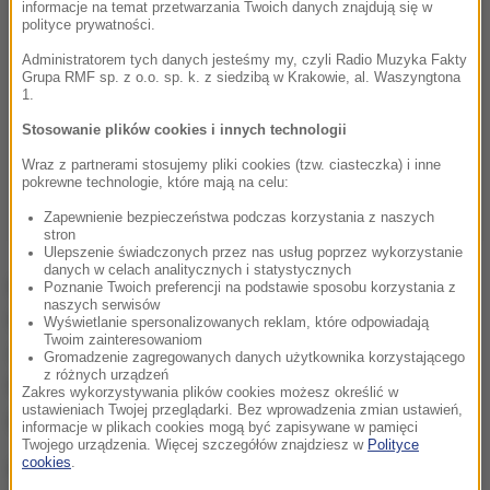
informacje na temat przetwarzania Twoich danych znajdują się w
polityce prywatności.
Administratorem tych danych jesteśmy my, czyli Radio Muzyka Fakty
Grupa RMF sp. z o.o. sp. k. z siedzibą w Krakowie, al. Waszyngtona
1.
Stosowanie plików cookies i innych technologii
Wraz z partnerami stosujemy pliki cookies (tzw. ciasteczka) i inne
pokrewne technologie, które mają na celu:
Zapewnienie bezpieczeństwa podczas korzystania z naszych
stron
Ulepszenie świadczonych przez nas usług poprzez wykorzystanie
danych w celach analitycznych i statystycznych
Messi jest od dwóch lat najlepszym strzelcem w
Poznanie Twoich preferencji na podstawie sposobu korzystania z
naszych serwisów
historii Barcelony. Pobił wówczas rekord Paulino
Wyświetlanie spersonalizowanych reklam, które odpowiadają
Twoim zainteresowaniom
Alcantary, który w latach 1912-27 zdobył dla
Gromadzenie zagregowanych danych użytkownika korzystającego
z różnych urządzeń
Katalończyków 369 bramek we wszystkich
Zakres wykorzystywania plików cookies możesz określić w
ustawieniach Twojej przeglądarki. Bez wprowadzenia zmian ustawień,
potyczkach, także towarzyskich.
informacje w plikach cookies mogą być zapisywane w pamięci
Twojego urządzenia. Więcej szczegółów znajdziesz w
Polityce
cookies
.
Klubowy rekord strzelecki w meczach o stawkę