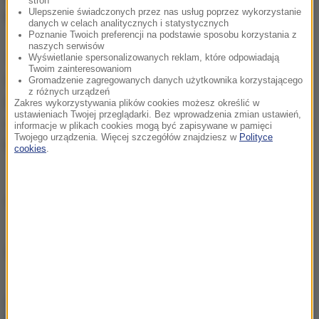
stron
Ulepszenie świadczonych przez nas usług poprzez wykorzystanie
komisarzem FIFA.
danych w celach analitycznych i statystycznych
Poznanie Twoich preferencji na podstawie sposobu korzystania z
naszych serwisów
Trzy dni po meczu z Danią polscy piłkarze zagrają w
Wyświetlanie spersonalizowanych reklam, które odpowiadają
Twoim zainteresowaniom
Warszawie kolejny mecz o punkty eliminacji
Gromadzenie zagregowanych danych użytkownika korzystającego
z różnych urządzeń
mistrzostw świata - tym razem z Armenią. Biało-
Zakres wykorzystywania plików cookies możesz określić w
ustawieniach Twojej przeglądarki. Bez wprowadzenia zmian ustawień,
czerwoni na inaugurację zremisowali na wyjeździe z
informacje w plikach cookies mogą być zapisywane w pamięci
Twojego urządzenia. Więcej szczegółów znajdziesz w
Polityce
Kazachstanem 2:2.
cookies
.
(mn)
Źródło: RMF24/PAP
chcesz widzieć więcej artykułów od RMF24?
dodaj w
Google