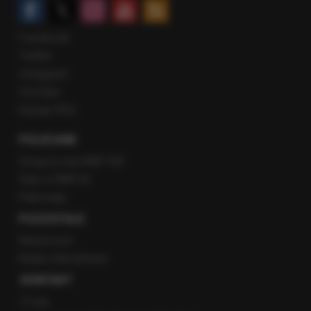
Facebook
Twitter
Instagram
YouTube
Kanały RSS
POLECANE
Gorąca Linia RMF FM
Staż w RMF24
Patronaty
POZOSTAŁE
Newsroom
Radio internetowe
KONTAKT
O nas