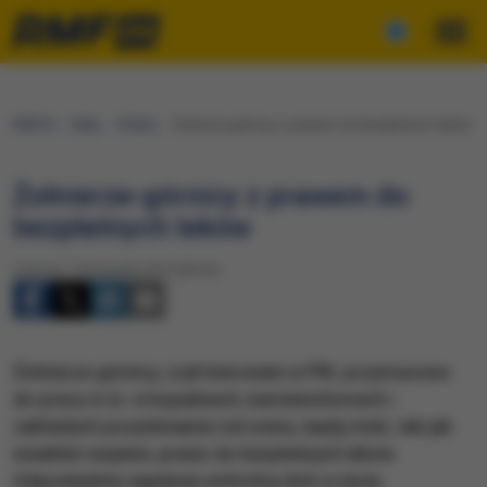
RMF24
Fakty
Polska
Żołnierze-górnicy z prawem do bezpłatnych leków
Żołnierze-górnicy z prawem do
bezpłatnych leków
Sobota, 7 listopada 2015 (09:35)
Żołnierze-górnicy, czyli kierowani w PRL przymusowo
do pracy m.in. w kopalniach, kamieniołomach i
zakładach pozyskiwania rud uranu, będą mieć, tak jak
inwalidzi wojenni, prawo do bezpłatnych leków.
Odpowiednie regulacje wchodzą dziś w życie.