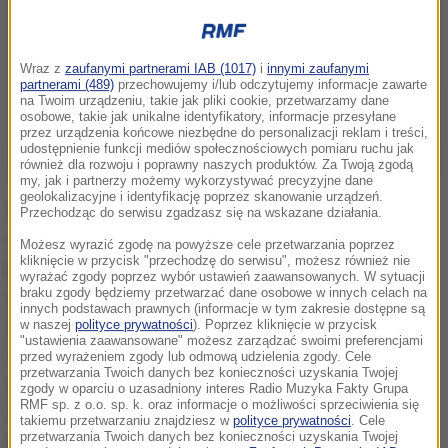
Wraz z
zaufanymi partnerami IAB (1017)
i
innymi zaufanymi
partnerami (489)
przechowujemy i/lub odczytujemy informacje zawarte
na Twoim urządzeniu, takie jak pliki cookie, przetwarzamy dane
osobowe, takie jak unikalne identyfikatory, informacje przesyłane
przez urządzenia końcowe niezbędne do personalizacji reklam i treści,
udostępnienie funkcji mediów społecznościowych pomiaru ruchu jak
również dla rozwoju i poprawny naszych produktów. Za Twoją zgodą
my, jak i partnerzy możemy wykorzystywać precyzyjne dane
geolokalizacyjne i identyfikację poprzez skanowanie urządzeń.
W myśl znowelizowanej ustawy o świadczeniach
Przechodząc do serwisu zgadzasz się na wskazane działania.
opieki zdrowotnej finansowanych ze środków
Możesz wyrazić zgodę na powyższe cele przetwarzania poprzez
kliknięcie w przycisk "przechodzę do serwisu", możesz również nie
publicznych uprawnieniami objęci będą żołnierze
wyrażać zgody poprzez wybór ustawień zaawansowanych. W sytuacji
braku zgody będziemy przetwarzać dane osobowe w innych celach na
służby wojskowej, którzy byli przymusowo
innych podstawach prawnych (informacje w tym zakresie dostępne są
zatrudniani w kopalniach i otrzymali jednorazowe
w naszej
polityce prywatności
). Poprzez kliknięcie w przycisk
"ustawienia zaawansowane" możesz zarządzać swoimi preferencjami
odszkodowanie w związku z przymusowym
przed wyrażeniem zgody lub odmową udzielenia zgody. Cele
przetwarzania Twoich danych bez konieczności uzyskania Twojej
zatrudnieniem, albo w odniesieniu do których zostało
zgody w oparciu o uzasadniony interes Radio Muzyka Fakty Grupa
RMF sp. z o.o. sp. k. oraz informacje o możliwości sprzeciwienia się
orzeczone inwalidztwo będące następstwem
takiemu przetwarzaniu znajdziesz w
polityce prywatności
. Cele
przetwarzania Twoich danych bez konieczności uzyskania Twojej
przymusowego zatrudnienia w tych kopalniach.