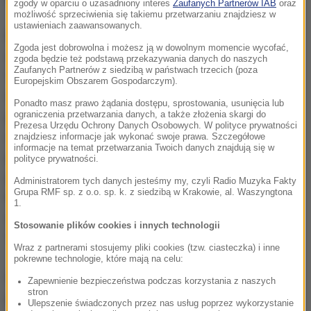
zgody w oparciu o uzasadniony interes
Zaufanych Partnerów IAB
oraz
możliwość sprzeciwienia się takiemu przetwarzaniu znajdziesz w
ustawieniach zaawansowanych.
Bezpłatne leki przysługiwać mają żołnierzom
Zgoda jest dobrowolna i możesz ją w dowolnym momencie wycofać,
zastępczej służby wojskowej, którzy w latach 1949-
zgoda będzie też podstawą przekazywania danych do naszych
Zaufanych Partnerów z siedzibą w państwach trzecich (poza
1959 byli przymusowo zatrudniani w kopalniach
Europejskim Obszarem Gospodarczym).
węgla, kamieniołomach oraz w zakładach
Ponadto masz prawo żądania dostępu, sprostowania, usunięcia lub
pozyskiwania i wzbogacania rud uranowych;
ograniczenia przetwarzania danych, a także złożenia skargi do
Prezesa Urzędu Ochrony Danych Osobowych. W polityce prywatności
żołnierzom z poboru w 1949 r., którzy byli wcieleni do
znajdziesz informacje jak wykonać swoje prawa. Szczegółowe
informacje na temat przetwarzania Twoich danych znajdują się w
ponadkontyngentowych brygad "Służby Polsce" i
polityce prywatności.
przymusowo zatrudniani w kopalniach węgla i
Administratorem tych danych jesteśmy my, czyli Radio Muzyka Fakty
Grupa RMF sp. z o.o. sp. k. z siedzibą w Krakowie, al. Waszyngtona
kamieniołomach, a także żołnierzom przymusowo
1.
zatrudnianym w batalionach budowlanych w latach
Stosowanie plików cookies i innych technologii
1949-1959.
Wraz z partnerami stosujemy pliki cookies (tzw. ciasteczka) i inne
pokrewne technologie, które mają na celu:
Początkowo resort zdrowia sprzeciwiał się
Zapewnienie bezpieczeństwa podczas korzystania z naszych
stron
przyznaniu wszystkim przymusowo zatrudnianym
Ulepszenie świadczonych przez nas usług poprzez wykorzystanie