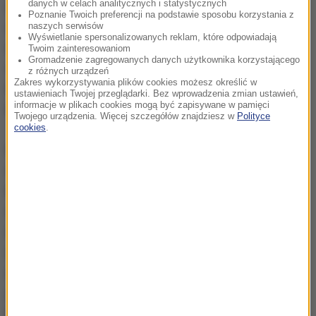
danych w celach analitycznych i statystycznych
żołnierzom-górnikom prawa do bezpłatnych leków,
Poznanie Twoich preferencji na podstawie sposobu korzystania z
argumentując, że nie istnieją wiarygodne dane
naszych serwisów
Wyświetlanie spersonalizowanych reklam, które odpowiadają
naukowe wskazujące na to, że status zdrowotny
Twoim zainteresowaniom
Gromadzenie zagregowanych danych użytkownika korzystającego
osób, które mają otrzymać uprawnienie do
z różnych urządzeń
Zakres wykorzystywania plików cookies możesz określić w
bezpłatnych leków, jest inny niż ich rówieśników,
ustawieniach Twojej przeglądarki. Bez wprowadzenia zmian ustawień,
informacje w plikach cookies mogą być zapisywane w pamięci
którzy świadczeniem nie zostaliby objęci.
Twojego urządzenia. Więcej szczegółów znajdziesz w
Polityce
cookies
.
Ministerstwo wskazywało też, że przyznanie prawa
do bezpłatnych leków "naturalnie zwiększa ich
konsumpcję, ale nie udało się wykazać, że jest to
świadczenie, które poprawia stan zdrowia osób
objętych tym dodatkowym uprawnieniem". Inny z
argumentów mówił, że według geriatrów istotnym
zagrożeniem zdrowotnym w populacji senioralnej
jest nie brak leków, a właśnie nadmierna ich
konsumpcja, która skutkuje negatywnymi