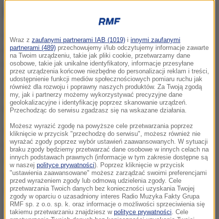
Ekspertka o sezonie na grzyby
Czy deszcze nie wypłuczą grzybni? Nie ma co się
Wraz z
zaufanymi partnerami IAB (1019)
i
innymi zaufanymi
partnerami (489)
przechowujemy i/lub odczytujemy informacje zawarte
martwić, grzyby jeszcze będą - powiedziała PAP dr
na Twoim urządzeniu, takie jak pliki cookie, przetwarzamy dane
hab. Marta Wrzosek. Ekspertka wyjaśniła, że
osobowe, takie jak unikalne identyfikatory, informacje przesyłane
przez urządzenia końcowe niezbędne do personalizacji reklam i treści,
"grzybnia znajduje się w glebie mniej więcej pięć
udostępnienie funkcji mediów społecznościowych pomiaru ruchu jak
również dla rozwoju i poprawny naszych produktów. Za Twoją zgodą
centymetrów pod ściółką, w samej ściółce, a także w
my, jak i partnerzy możemy wykorzystywać precyzyjne dane
geolokalizacyjne i identyfikację poprzez skanowanie urządzeń.
leżącym w niej drewnie i jest bezpieczna".
Przechodząc do serwisu zgadzasz się na wskazane działania.
Możesz wyrazić zgodę na powyższe cele przetwarzania poprzez
Sama grzybnia, jak wskazała, wytwarza nieraz
kliknięcie w przycisk "przechodzę do serwisu", możesz również nie
wyrażać zgody poprzez wybór ustawień zaawansowanych. W sytuacji
twarde struktury zwane sklerocjami. Pozwalają jej
braku zgody będziemy przetwarzać dane osobowe w innych celach na
innych podstawach prawnych (informacje w tym zakresie dostępne są
one przetrwać gorszy czas, zimę, ulewy czy suszę.
w naszej
polityce prywatności
). Poprzez kliknięcie w przycisk
"ustawienia zaawansowane" możesz zarządzać swoimi preferencjami
O grzybnię nie musimy się martwić, dopóki nie
przed wyrażeniem zgody lub odmową udzielenia zgody. Cele
zostanie rozgrzebana
. Jeżeli ktoś zniszczy ściółkę
przetwarzania Twoich danych bez konieczności uzyskania Twojej
zgody w oparciu o uzasadniony interes Radio Muzyka Fakty Grupa
albo wierzchnią warstwę gleby, wystawi strzępki
RMF sp. z o.o. sp. k. oraz informacje o możliwości sprzeciwienia się
takiemu przetwarzaniu znajdziesz w
polityce prywatności
. Cele