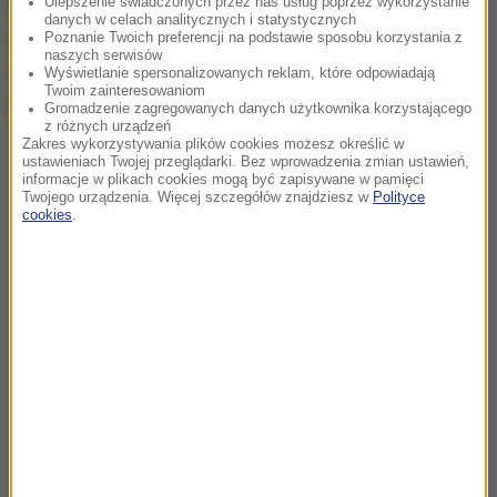
lipiec jest tradycyjnym miesiącem zbioru kurek.
Na
Ulepszenie świadczonych przez nas usług poprzez wykorzystanie
danych w celach analitycznych i statystycznych
rynku mają wysokie ceny, gdyż jest ich jeszcze
Poznanie Twoich preferencji na podstawie sposobu korzystania z
naszych serwisów
relatywnie niewiele, ale czy będzie więcej - zależy od
Wyświetlanie spersonalizowanych reklam, które odpowiadają
Twoim zainteresowaniom
pogody
- powiedziała.
Gromadzenie zagregowanych danych użytkownika korzystającego
z różnych urządzeń
Zakres wykorzystywania plików cookies możesz określić w
ustawieniach Twojej przeglądarki. Bez wprowadzenia zmian ustawień,
informacje w plikach cookies mogą być zapisywane w pamięci
Twojego urządzenia. Więcej szczegółów znajdziesz w
Polityce
cookies
.