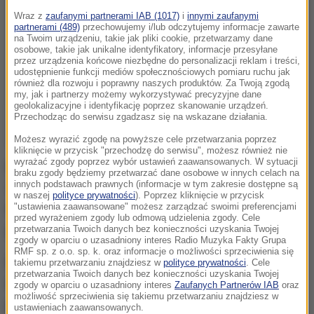
Wraz z
zaufanymi partnerami IAB (1017)
i
innymi zaufanymi
partnerami (489)
przechowujemy i/lub odczytujemy informacje zawarte
na Twoim urządzeniu, takie jak pliki cookie, przetwarzamy dane
osobowe, takie jak unikalne identyfikatory, informacje przesyłane
przez urządzenia końcowe niezbędne do personalizacji reklam i treści,
udostępnienie funkcji mediów społecznościowych pomiaru ruchu jak
również dla rozwoju i poprawny naszych produktów. Za Twoją zgodą
my, jak i partnerzy możemy wykorzystywać precyzyjne dane
geolokalizacyjne i identyfikację poprzez skanowanie urządzeń.
Przechodząc do serwisu zgadzasz się na wskazane działania.
Możesz wyrazić zgodę na powyższe cele przetwarzania poprzez
kliknięcie w przycisk "przechodzę do serwisu", możesz również nie
wyrażać zgody poprzez wybór ustawień zaawansowanych. W sytuacji
Mieszkaniec Raciborza zadzwonił wczoraj po godz.
braku zgody będziemy przetwarzać dane osobowe w innych celach na
innych podstawach prawnych (informacje w tym zakresie dostępne są
5 nad ranem na numer alarmowy TOPR.
w naszej
polityce prywatności
). Poprzez kliknięcie w przycisk
"ustawienia zaawansowane" możesz zarządzać swoimi preferencjami
Poinformował, że wraz z grupą przyjaciół został
przed wyrażeniem zgody lub odmową udzielenia zgody. Cele
przysypany lawiną pod Rysami.
przetwarzania Twoich danych bez konieczności uzyskania Twojej
zgody w oparciu o uzasadniony interes Radio Muzyka Fakty Grupa
RMF sp. z o.o. sp. k. oraz informacje o możliwości sprzeciwienia się
Natychmiast wszczęto odpowiednie procedury i
takiemu przetwarzaniu znajdziesz w
polityce prywatności
. Cele
przetwarzania Twoich danych bez konieczności uzyskania Twojej
nawet mimo panujących ciemności do lotu
zgody w oparciu o uzasadniony interes
Zaufanych Partnerów IAB
oraz
możliwość sprzeciwienia się takiemu przetwarzaniu znajdziesz w
przygotowywany był śmigłowiec ratunkowy. Na
ustawieniach zaawansowanych.