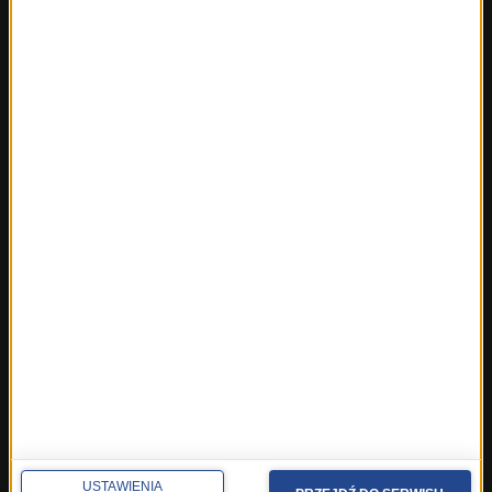
Fakty z Olsztyna
Fakty z Poznania
Fakty z Rzeszowa
Fakty ze Szczecina
Fakty ze Śląskiego
Fakty z Trójmiasta
Fakty z Warszawy
Fakty z Wrocławia
Fakty z Zakopanego
ROZMOWY W RMF FM
Najnowsze rozmowy w RMF FM
Rozmowa o 7:00 w RMF FM i Radiu RMF24
Poranna rozmowa w RMF FM
Popołudniowa rozmowa w RMF FM
Gość Krzysztofa Ziemca w RMF FM
Rozmowy w Radiu RMF24
USTAWIENIA