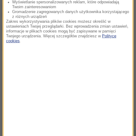
Wyświetlanie spersonalizowanych reklam, które odpowiadają
wyciągać jakieś konsekwencje wobec sprawcy
Twoim zainteresowaniom
Gromadzenie zagregowanych danych użytkownika korzystającego
fałszywego alarmu.
z różnych urządzeń
Zakres wykorzystywania plików cookies możesz określić w
ustawieniach Twojej przeglądarki. Bez wprowadzenia zmian ustawień,
(mpw)
informacje w plikach cookies mogą być zapisywane w pamięci
Twojego urządzenia. Więcej szczegółów znajdziesz w
Polityce
cookies
.
Dalsza część artykułu pod materiałem video: