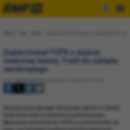
RMF24
Fakty
Polska
Zaalarmował TOPR o zejściu rzekomej lawiny. Trafi
Zaalarmował TOPR o zejściu
rzekomej lawiny. Trafił do zakładu
zamkniętego
Autor:
Maciej Pałahicki
Poniedziałek, 27 marca 2017 (12:20)
Sprawca wczorajszego fałszywego alarmu w Tatrach
trafił na leczenie w zakładzie psychiatrycznym.
Mężczyzna zadzwonił do TOPR-u i poinformował, że
wraz z przyjaciółmi został przysypany lawiną pod