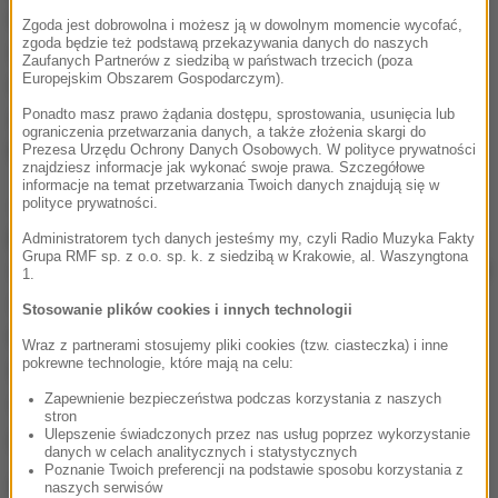
miejsce udał się także ratownik dyżurny ze
Zgoda jest dobrowolna i możesz ją w dowolnym momencie wycofać,
zgoda będzie też podstawą przekazywania danych do naszych
schroniska nad Morskim Okiem. Po kilkudziesięciu
Zaufanych Partnerów z siedzibą w państwach trzecich (poza
Europejskim Obszarem Gospodarczym).
minutach i kolejnych weryfikacjach, okazało się, że
Ponadto masz prawo żądania dostępu, sprostowania, usunięcia lub
zgłaszający nie jest pod Rysami, a w swoim łóżku w
ograniczenia przetwarzania danych, a także złożenia skargi do
Raciborzu.
Prezesa Urzędu Ochrony Danych Osobowych. W polityce prywatności
znajdziesz informacje jak wykonać swoje prawa. Szczegółowe
informacje na temat przetwarzania Twoich danych znajdują się w
Już wczoraj o tym incydencie została
polityce prywatności.
powiadomiona policja w Raciborzu.
Dostałem dzisiaj
Administratorem tych danych jesteśmy my, czyli Radio Muzyka Fakty
Grupa RMF sp. z o.o. sp. k. z siedzibą w Krakowie, al. Waszyngtona
informację, że rodzina tego mężczyzny przewiozła go
1.
na leczenie w zakładzie zamkniętym
- mówi
Stosowanie plików cookies i innych technologii
naczelnik TOPR Jan Krzysztof.
Nawet ze zgłoszenia,
Wraz z partnerami stosujemy pliki cookies (tzw. ciasteczka) i inne
pokrewne technologie, które mają na celu:
które potem przesłuchałem, można było
Zapewnienie bezpieczeństwa podczas korzystania z naszych
wywnioskować, że ma ewidentne problemy
stron
psychiczne
- dodaje.
Ulepszenie świadczonych przez nas usług poprzez wykorzystanie
danych w celach analitycznych i statystycznych
Poznanie Twoich preferencji na podstawie sposobu korzystania z
W tej sytuacji ratownicy zastanawiają się, czy
naszych serwisów