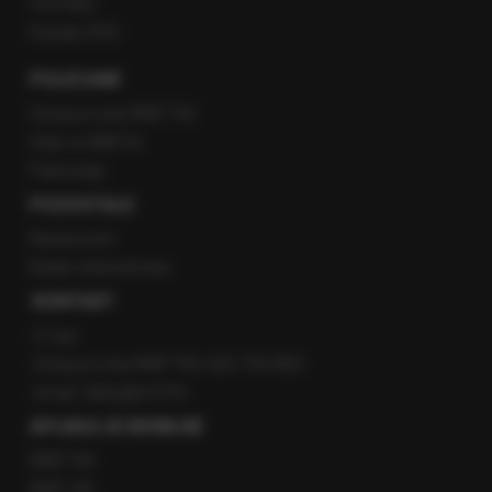
YouTube
Kanały RSS
POLECANE
Gorąca Linia RMF FM
Staż w RMF24
Patronaty
POZOSTAŁE
Newsroom
Radio internetowe
KONTAKT
O nas
Gorąca Linia RMF FM: 600 700 800
email: fakty@rmf.fm
APLIKACJE MOBILNE
RMF FM
RMF ON