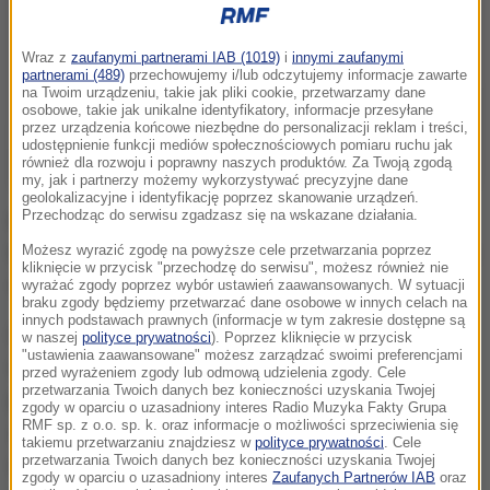
Wraz z
zaufanymi partnerami IAB (1019)
i
innymi zaufanymi
partnerami (489)
przechowujemy i/lub odczytujemy informacje zawarte
na Twoim urządzeniu, takie jak pliki cookie, przetwarzamy dane
osobowe, takie jak unikalne identyfikatory, informacje przesyłane
przez urządzenia końcowe niezbędne do personalizacji reklam i treści,
udostępnienie funkcji mediów społecznościowych pomiaru ruchu jak
również dla rozwoju i poprawny naszych produktów. Za Twoją zgodą
my, jak i partnerzy możemy wykorzystywać precyzyjne dane
geolokalizacyjne i identyfikację poprzez skanowanie urządzeń.
Przechodząc do serwisu zgadzasz się na wskazane działania.
Mężczyzna zjechał w dół aż do Dolinki pod
Kołem. Ratownicy przetransportowali go śmigłowcem
Możesz wyrazić zgodę na powyższe cele przetwarzania poprzez
kliknięcie w przycisk "przechodzę do serwisu", możesz również nie
do szpitala.
wyrażać zgody poprzez wybór ustawień zaawansowanych. W sytuacji
braku zgody będziemy przetwarzać dane osobowe w innych celach na
innych podstawach prawnych (informacje w tym zakresie dostępne są
Lekarze z zakopiańskiego szpitala pomagali już
w naszej
polityce prywatności
). Poprzez kliknięcie w przycisk
"ustawienia zaawansowane" możesz zarządzać swoimi preferencjami
narciarzom i snowboardzistom od początku ferii
przed wyrażeniem zgody lub odmową udzielenia zgody. Cele
przetwarzania Twoich danych bez konieczności uzyskania Twojej
ponad 1500 razy. Codziennie na oddział ratunkowy
zgody w oparciu o uzasadniony interes Radio Muzyka Fakty Grupa
RMF sp. z o.o. sp. k. oraz informacje o możliwości sprzeciwienia się
zgłasza się kilkadziesiąt osób poszkodowanych na
takiemu przetwarzaniu znajdziesz w
polityce prywatności
. Cele
przetwarzania Twoich danych bez konieczności uzyskania Twojej
narciarskich trasach. Ratownicy TOPR zwieźli ze
zgody w oparciu o uzasadniony interes
Zaufanych Partnerów IAB
oraz