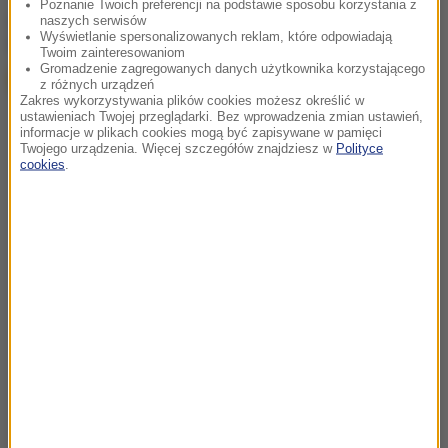
Poznanie Twoich preferencji na podstawie sposobu korzystania z
chcesz widzieć więcej artykułów od RMF24?
dodaj w
naszych serwisów
Wyświetlanie spersonalizowanych reklam, które odpowiadają
Google
Twoim zainteresowaniom
Gromadzenie zagregowanych danych użytkownika korzystającego
z różnych urządzeń
Zakres wykorzystywania plików cookies możesz określić w
ustawieniach Twojej przeglądarki. Bez wprowadzenia zmian ustawień,
informacje w plikach cookies mogą być zapisywane w pamięci
Twojego urządzenia. Więcej szczegółów znajdziesz w
Polityce
cookies
.