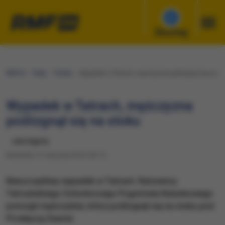
Słuchaj
RMF24
Fakty
Polska
Wypadek w Tatrach, mężczyzna poślizgnął się na st
Wypadek w Tatrach, mężczyzna
poślizgnął się na stoku
udostępnij
Niedziela, 31 stycznia 2016 (18:11)
Nieszczęśliwy wypadek w Tatrach. Ratownicy
Tatrzańskiego Ochotniczego Pogotowia Ratunkowego
pomogli mężczyźnie, który poślizgnął się na stoku pod
Przełęczą Zawrat.