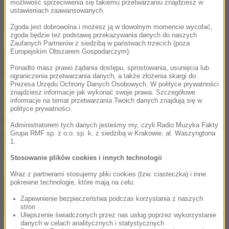
stoków już niemal tysiąc miłośników białego
możliwość sprzeciwienia się takiemu przetwarzaniu znajdziesz w
ustawieniach zaawansowanych.
szaleństwa.
Zgoda jest dobrowolna i możesz ją w dowolnym momencie wycofać,
zgoda będzie też podstawą przekazywania danych do naszych
Zaufanych Partnerów z siedzibą w państwach trzecich (poza
Europejskim Obszarem Gospodarczym).
Gorąca Linia RMF FM
jest do Waszej dyspozycji!
Ponadto masz prawo żądania dostępu, sprostowania, usunięcia lub
Przez całą dobę czekamy na informacje od Was,
ograniczenia przetwarzania danych, a także złożenia skargi do
Prezesa Urzędu Ochrony Danych Osobowych. W polityce prywatności
zdjęcia i filmy.
znajdziesz informacje jak wykonać swoje prawa. Szczegółowe
informacje na temat przetwarzania Twoich danych znajdują się w
polityce prywatności.
Możecie dzwonić, wysyłać SMS-y lub MMS-y na
Administratorem tych danych jesteśmy my, czyli Radio Muzyka Fakty
numer 600 700 800, pisać na adres mailowy
Grupa RMF sp. z o.o. sp. k. z siedzibą w Krakowie, al. Waszyngtona
1.
fakty@rmf.fm
albo skorzystać z
formularza WWW
.
Stosowanie plików cookies i innych technologii
Wraz z partnerami stosujemy pliki cookies (tzw. ciasteczka) i inne
pokrewne technologie, które mają na celu:
Źródło: RMF FM
Zapewnienie bezpieczeństwa podczas korzystania z naszych
Tatry
TOPR
Tagi:
stron
Ulepszenie świadczonych przez nas usług poprzez wykorzystanie
danych w celach analitycznych i statystycznych