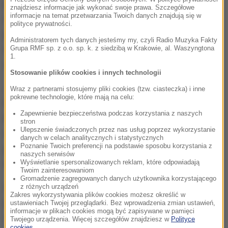
przy transportowaniu na powierzchnię pierwszego
znajdziesz informacje jak wykonać swoje prawa. Szczegółowe
informacje na temat przetwarzania Twoich danych znajdują się w
ciała obecni byli, m.in. przedstawiciele prokuratury,
polityce prywatności.
policji oraz lekarz sądowy. Slavikova dodała, że na
Administratorem tych danych jesteśmy my, czyli Radio Muzyka Fakty
obecnym etapie nie można ujawnić, w jakim stanie
Grupa RMF sp. z o.o. sp. k. z siedzibą w Krakowie, al. Waszyngtona
1.
są zwłoki górników.
Stosowanie plików cookies i innych technologii
Jak dowiedziała się reporterka RMF FM Anna
Wraz z partnerami stosujemy pliki cookies (tzw. ciasteczka) i inne
pokrewne technologie, które mają na celu:
Kropaczek - ciężko ranny, polski górnik, który przeżył
Zapewnienie bezpieczeństwa podczas korzystania z naszych
katastrofę - jeszcze przed świętami został
stron
Ulepszenie świadczonych przez nas usług poprzez wykorzystanie
wypisany ze szpitala w Karvinie. Mężczyzna miał
danych w celach analitycznych i statystycznych
Poznanie Twoich preferencji na podstawie sposobu korzystania z
poparzenia 65 procent powierzchni ciała, przeszedł
naszych serwisów
Wyświetlanie spersonalizowanych reklam, które odpowiadają
6 poważnych operacji. Rozpoczął już rehabilitację.
Twoim zainteresowaniom
Gromadzenie zagregowanych danych użytkownika korzystającego
Informację o wydobyciu na powierzchnię
z różnych urządzeń
Zakres wykorzystywania plików cookies możesz określić w
pierwszego z 9 ciał przekazał prezes Centralnej
ustawieniach Twojej przeglądarki. Bez wprowadzenia zmian ustawień,
informacje w plikach cookies mogą być zapisywane w pamięci
Stacji Ratownictwa Górniczego (CSRG) w Bytomiu dr
Twojego urządzenia. Więcej szczegółów znajdziesz w
Polityce
cookies
.