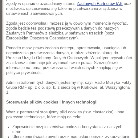
zgody w oparciu o uzasadniony interes
Zaufanych Partnerów IAB
oraz
możliwość sprzeciwienia się takiemu przetwarzaniu znajdziesz w
ustawieniach zaawansowanych.
W pożarze spłonęło osiem mieszkań. Kolejnych
Zgoda jest dobrowolna i możesz ją w dowolnym momencie wycofać,
kilkanaście został zalanych podczas akcji
zgoda będzie też podstawą przekazywania danych do naszych
Zaufanych Partnerów z siedzibą w państwach trzecich (poza
ratunkowej.
Europejskim Obszarem Gospodarczym).
Ponadto masz prawo żądania dostępu, sprostowania, usunięcia lub
Część lokatorów do swoich mieszkań będzie mogła
ograniczenia przetwarzania danych, a także złożenia skargi do
Prezesa Urzędu Ochrony Danych Osobowych. W polityce prywatności
wrócić dopiero w przyszłym tygodniu. Pogorzelcy
znajdziesz informacje jak wykonać swoje prawa. Szczegółowe
informacje na temat przetwarzania Twoich danych znajdują się w
czekają aż będą mogli wejść do nich choć na chwile
polityce prywatności.
po to, aby zabrać najpotrzebniejsze rzeczy.
Administratorem tych danych jesteśmy my, czyli Radio Muzyka Fakty
Grupa RMF sp. z o.o. sp. k. z siedzibą w Krakowie, al. Waszyngtona
Zabiorę leki i pieniądze
- usłyszał reporter RMF FM
1.
Michał Dobrołowicz od jednej z mieszkanek bloku
Stosowanie plików cookies i innych technologii
przy Fasolowej.
Wraz z partnerami stosujemy pliki cookies (tzw. ciasteczka) i inne
pokrewne technologie, które mają na celu:
Zapewnienie bezpieczeństwa podczas korzystania z naszych
Dalsza część artykułu pod materiałem video:
stron
Ulepszenie świadczonych przez nas usług poprzez wykorzystanie