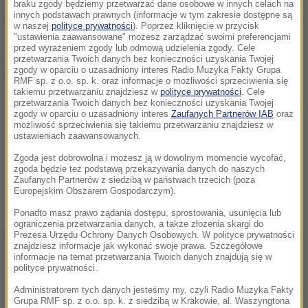
braku zgody będziemy przetwarzać dane osobowe w innych celach na
rozmiarach
. Miało do tego dojść poprzez nadużycie
innych podstawach prawnych (informacje w tym zakresie dostępne są
w naszej
polityce prywatności
). Poprzez kliknięcie w przycisk
uprawnień, niedopełnienie obowiązków i nienależytą
"ustawienia zaawansowane" możesz zarządzać swoimi preferencjami
przed wyrażeniem zgody lub odmową udzielenia zgody. Cele
dbałość o interesy majątkowe spółki.
Szczegóły są
przetwarzania Twoich danych bez konieczności uzyskania Twojej
zgody w oparciu o uzasadniony interes Radio Muzyka Fakty Grupa
tajne
.
RMF sp. z o.o. sp. k. oraz informacje o możliwości sprzeciwienia się
takiemu przetwarzaniu znajdziesz w
polityce prywatności
. Cele
przetwarzania Twoich danych bez konieczności uzyskania Twojej
Z raportu Izby wynika natomiast, że kontrolerzy mieli
zgody w oparciu o uzasadniony interes
Zaufanych Partnerów IAB
oraz
możliwość sprzeciwienia się takiemu przetwarzaniu znajdziesz w
wątpliwości dotyczące wydania w sumie prawie 5,5
ustawieniach zaawansowanych.
miliona złotych. Chodzi między innymi o
Zgoda jest dobrowolna i możesz ją w dowolnym momencie wycofać,
wynagrodzenia, odprawy, odszkodowania z tytułu
zgoda będzie też podstawą przekazywania danych do naszych
Zaufanych Partnerów z siedzibą w państwach trzecich (poza
zakazu konkurencji oraz ekwiwalent za
Europejskim Obszarem Gospodarczym).
niewykorzystany urlop.
Nikt dotąd w tym śledztwie
Ponadto masz prawo żądania dostępu, sprostowania, usunięcia lub
ograniczenia przetwarzania danych, a także złożenia skargi do
nie usłyszał zarzutów.
Prezesa Urzędu Ochrony Danych Osobowych. W polityce prywatności
znajdziesz informacje jak wykonać swoje prawa. Szczegółowe
informacje na temat przetwarzania Twoich danych znajdują się w
polityce prywatności.
Dalsza część artykułu pod materiałem video:
Administratorem tych danych jesteśmy my, czyli Radio Muzyka Fakty
Grupa RMF sp. z o.o. sp. k. z siedzibą w Krakowie, al. Waszyngtona