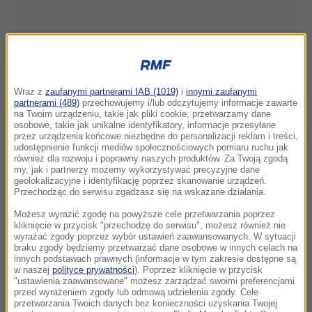
Iwona Śledzińska-Katarasińska
Wraz z
zaufanymi partnerami IAB (1019)
i
innymi zaufanymi
partnerami (489)
przechowujemy i/lub odczytujemy informacje zawarte
na Twoim urządzeniu, takie jak pliki cookie, przetwarzamy dane
W czwartkowym głosowaniu nad nowelizacją
osobowe, takie jak unikalne identyfikatory, informacje przesyłane
przez urządzenia końcowe niezbędne do personalizacji reklam i treści,
ustawy o radiofonii i telewizji oraz ustawy o opłatach
udostępnienie funkcji mediów społecznościowych pomiaru ruchu jak
abonamentowych, która przewiduje wprowadzenie
również dla rozwoju i poprawny naszych produktów. Za Twoją zgodą
my, jak i partnerzy możemy wykorzystywać precyzyjne dane
rekompensaty w łącznej wysokości 1,95 mld zł w
geolokalizacyjne i identyfikację poprzez skanowanie urządzeń.
Przechodząc do serwisu zgadzasz się na wskazane działania.
2020 r. dla TVP i Polskiego Radia w związku z
Możesz wyrazić zgodę na powyższe cele przetwarzania poprzez
utraconymi wpływami, za nowelą głosowało 228
kliknięcie w przycisk "przechodzę do serwisu", możesz również nie
wyrażać zgody poprzez wybór ustawień zaawansowanych. W sytuacji
posłów, przeciw było dwóch, nikt nie wstrzymał się
braku zgody będziemy przetwarzać dane osobowe w innych celach na
innych podstawach prawnych (informacje w tym zakresie dostępne są
od głosu. W głosowaniu nie wzięli udziału posłowie
w naszej
polityce prywatności
). Poprzez kliknięcie w przycisk
"ustawienia zaawansowane" możesz zarządzać swoimi preferencjami
opozycji, oprócz dwóch posłanek z Koalicji
przed wyrażeniem zgody lub odmową udzielenia zgody. Cele
przetwarzania Twoich danych bez konieczności uzyskania Twojej
Obywatelskiej -
Iwony Śledzińskiej-Katarasińskiej i