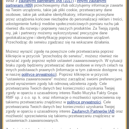
Wraz z
zaufanymi partnerami IAB (1017)
i
innymi zaufanymi
partnerami (489)
przechowujemy i/lub odczytujemy informacje zawarte
na Twoim urządzeniu, takie jak pliki cookie, przetwarzamy dane
osobowe, takie jak unikalne identyfikatory, informacje przesyłane
Rosyjski samolot musiał lądować na Okęciu. Powód? Pijany, agresywny
przez urządzenia końcowe niezbędne do personalizacji reklam i treści,
pasażer
udostępnienie funkcji mediów społecznościowych pomiaru ruchu jak
również dla rozwoju i poprawny naszych produktów. Za Twoją zgodą
my, jak i partnerzy możemy wykorzystywać precyzyjne dane
Kapitan zdecydował o lądowaniu w Warszawie, gdzie
geolokalizacyjne i identyfikację poprzez skanowanie urządzeń.
Przechodząc do serwisu zgadzasz się na wskazane działania.
na pokład weszła polska straż graniczna, która ujęła i
Możesz wyrazić zgodę na powyższe cele przetwarzania poprzez
wyprowadziła pasażera
- dodał funkcjonariusz.
kliknięcie w przycisk "przechodzę do serwisu", możesz również nie
wyrażać zgody poprzez wybór ustawień zaawansowanych. W sytuacji
braku zgody będziemy przetwarzać dane osobowe w innych celach na
Jak tłumaczył Krzysztof Grzech, około 40-letni
innych podstawach prawnych (informacje w tym zakresie dostępne są
mężczyzna, lecący w klasie biznes, awanturował się
w naszej
polityce prywatności
). Poprzez kliknięcie w przycisk
"ustawienia zaawansowane" możesz zarządzać swoimi preferencjami
i próbował wtargnąć do kokpitu.
przed wyrażeniem zgody lub odmową udzielenia zgody. Cele
przetwarzania Twoich danych bez konieczności uzyskania Twojej
zgody w oparciu o uzasadniony interes Radio Muzyka Fakty Grupa
RMF sp. z o.o. sp. k. oraz informacje o możliwości sprzeciwienia się
Wszyscy pasażerowie z klasy biznes przeszli na tył
takiemu przetwarzaniu znajdziesz w
polityce prywatności
. Cele
przetwarzania Twoich danych bez konieczności uzyskania Twojej
samolotu, załoga próbowała go uspokoić. Byli
zgody w oparciu o uzasadniony interes
Zaufanych Partnerów IAB
oraz
możliwość sprzeciwienia się takiemu przetwarzaniu znajdziesz w
zmuszeni lądować ze względu na to, że agresywny
ustawieniach zaawansowanych.
pasażer nie wykonywał ich poleceń i stanowił