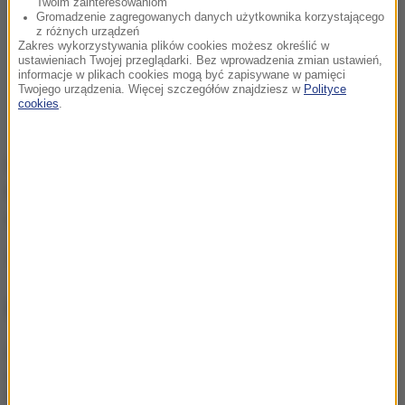
Twoim zainteresowaniom
Gromadzenie zagregowanych danych użytkownika korzystającego
z różnych urządzeń
Zakres wykorzystywania plików cookies możesz określić w
ustawieniach Twojej przeglądarki. Bez wprowadzenia zmian ustawień,
informacje w plikach cookies mogą być zapisywane w pamięci
Twojego urządzenia. Więcej szczegółów znajdziesz w
Polityce
cookies
.
Również linia lotnicza może wystąpić o zwrot
kosztów poniesionych za nieplanowane
międzylądowanie.
Źródło: RMF FM/PAP
NAJWAŻNIEJSZE FAKTY
Imponująca trasa
rowerowa połączy 19 gmin.
W Łódzkiem powstanie