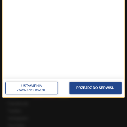
Fakty z Warszawy
Fakty z Wrocławia
Fakty z Zakopanego
ROZMOWY W RMF FM
Najnowsze rozmowy w RMF FM
Rozmowa o 7:00 w RMF FM i Radiu RMF24
Poranna rozmowa w RMF FM
Popołudniowa rozmowa w RMF FM
Gość Krzysztofa Ziemca w RMF FM
Rozmowy w Radiu RMF24
SPOŁECZNOŚĆ
USTAWIENIA
PRZEJDŹ DO SERWISU
ZAAWANSOWANE
Facebook
Twitter
Instagram
YouTube