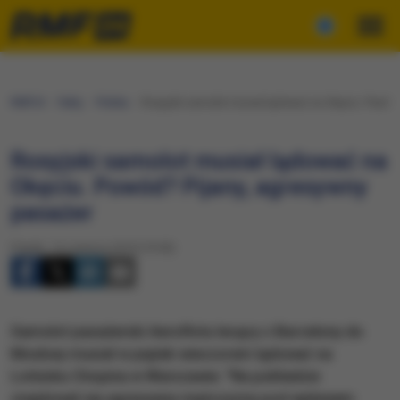
RMF24
Fakty
Polska
Rosyjski samolot musiał lądować na Okęciu. Powód?
Rosyjski samolot musiał lądować na
Okęciu. Powód? Pijany, agresywny
pasażer
Piątek, 14 czerwca 2019 (19:50)
Samolot pasażerski Aerofłotu lecący z Barcelony do
Moskwy musiał w piątek wieczorem lądować na
Lotnisku Chopina w Warszawie. "Na pokładzie
znajdował się agresywny mężczyzna pod wpływem