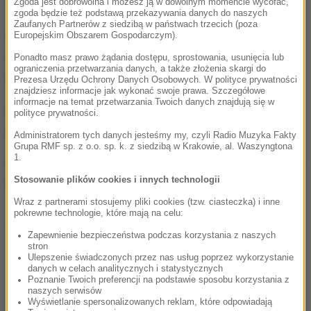
Zgoda jest dobrowolna i możesz ją w dowolnym momencie wycofać,
zgoda będzie też podstawą przekazywania danych do naszych
zagrożenie dla bezpieczeństwa lotu
- zaznaczył.
Zaufanych Partnerów z siedzibą w państwach trzecich (poza
Mężczyzna w chwili zatrzymania przez Straż
Europejskim Obszarem Gospodarczym).
Graniczną miał 1 promil alkoholu w wydychanym
Ponadto masz prawo żądania dostępu, sprostowania, usunięcia lub
ograniczenia przetwarzania danych, a także złożenia skargi do
powietrzu.
Prezesa Urzędu Ochrony Danych Osobowych. W polityce prywatności
znajdziesz informacje jak wykonać swoje prawa. Szczegółowe
informacje na temat przetwarzania Twoich danych znajdują się w
Prawdopodobnie w sobotę Rosjanin zostanie
polityce prywatności.
przesłuchany.
Administratorem tych danych jesteśmy my, czyli Radio Muzyka Fakty
Grupa RMF sp. z o.o. sp. k. z siedzibą w Krakowie, al. Waszyngtona
1.
Grozi mu 500 zł mandatu za naruszenie porządku na
Stosowanie plików cookies i innych technologii
pokładzie samolotu.
Wraz z partnerami stosujemy pliki cookies (tzw. ciasteczka) i inne
pokrewne technologie, które mają na celu:
Dalsza część artykułu pod materiałem video:
Zapewnienie bezpieczeństwa podczas korzystania z naszych
stron
Ulepszenie świadczonych przez nas usług poprzez wykorzystanie
danych w celach analitycznych i statystycznych
Poznanie Twoich preferencji na podstawie sposobu korzystania z
naszych serwisów
Wyświetlanie spersonalizowanych reklam, które odpowiadają