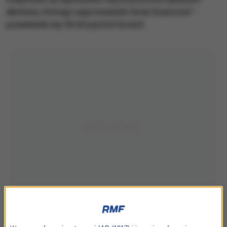
alkoholu, którego wyprowadziła Straż Graniczna" -
powiedział mjr SG Krzysztof Grzech.