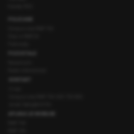
Kanały RSS
POLECANE
Gorąca Linia RMF FM
Staż w RMF24
Patronaty
POZOSTAŁE
Newsroom
Radio internetowe
KONTAKT
O nas
Gorąca Linia RMF FM: 600 700 800
email: fakty@rmf.fm
APLIKACJE MOBILNE
RMF FM
RMF ON