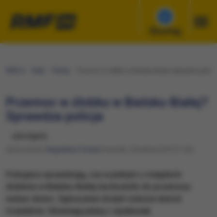
Słuchaj
RMF24
Fakty
Polska
Przemoc w żłobku w Bielsku-Białej? Sprawdza policj
Przemoc w żłobku w Bielsku-Białej?
Sprawdza policja
udostępnij
Opracowanie:
Magdalena Partyła
Czwartek, 4 kwietnia 2019 (11:52)
Policjanci sprawdzają, czy w jednym z miejskich
żłobków w Bielsku-Białej dochodziło do przemocy
wobec dzieci. Zgłoszenie złożyli rodzicie dwóch
trzylatków. Obwiniają jedną z opiekunek.