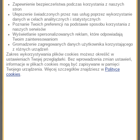
Zapewnienie bezpieczeństwa podczas korzystania z naszych
stron
Ulepszenie świadczonych przez nas usług poprzez wykorzystanie
danych w celach analitycznych i statystycznych
Dziś prowadzone są rozmowy z pracownikami
Poznanie Twoich preferencji na podstawie sposobu korzystania z
żłobka.
Tak naprawdę wątek dzieci jest jednym z
naszych serwisów
Wyświetlanie spersonalizowanych reklam, które odpowiadają
dwóch. Pojawiły się też zarzuty o stosowanie
Twoim zainteresowaniom
Gromadzenie zagregowanych danych użytkownika korzystającego
mobbingu. Wysunęli je inni pracownicy żłobka.
z różnych urządzeń
Zakres wykorzystywania plików cookies możesz określić w
Kobieta pełniła funkcję "grupowej". To funkcja, która
ustawieniach Twojej przeglądarki. Bez wprowadzenia zmian ustawień,
informacje w plikach cookies mogą być zapisywane w pamięci
ma charakter kierowniczy
- mówi rzecznik bielskiego
Twojego urządzenia. Więcej szczegółów znajdziesz w
Polityce
cookies
.
magistratu Tomasz Ficoń.
Rzecznik dodał, że wewnętrzna komisja została
powołana także w żłobku. Kieruje nią zastępczyni
dyrektor placówki. Szefowa żłobka jest bowiem
siostrą osoby, pod adresem której kierowane są
zarzuty.