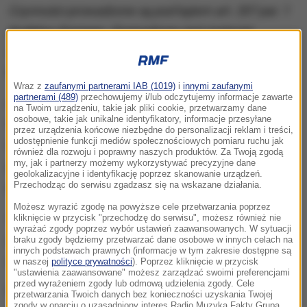
Czynności prowadzone są pod kątem art. 207 par. 1
Kodeksu Karnego. Gromadzony jest materiał
dowodowy
- mówi rzeczniczka miejscowej policji
Elwira Jurasz.
Wraz z
zaufanymi partnerami IAB (1019)
i
innymi zaufanymi
partnerami (489)
przechowujemy i/lub odczytujemy informacje zawarte
Artykuł 207 par. 1 mówi, że "kto to znęca się
na Twoim urządzeniu, takie jak pliki cookie, przetwarzamy dane
osobowe, takie jak unikalne identyfikatory, informacje przesyłane
fizycznie lub psychicznie nad osobą najbliższą lub
przez urządzenia końcowe niezbędne do personalizacji reklam i treści,
udostępnienie funkcji mediów społecznościowych pomiaru ruchu jak
nad inną osobą pozostającą w stałym lub
również dla rozwoju i poprawny naszych produktów. Za Twoją zgodą
przemijającym stosunku zależności od sprawcy,
my, jak i partnerzy możemy wykorzystywać precyzyjne dane
geolokalizacyjne i identyfikację poprzez skanowanie urządzeń.
podlega karze więzienia od 3 miesięcy do 5 lat".
Przechodząc do serwisu zgadzasz się na wskazane działania.
Możesz wyrazić zgodę na powyższe cele przetwarzania poprzez
Na ustalenia policjanci mają 30 dni. Jeśli doszło do
kliknięcie w przycisk "przechodzę do serwisu", możesz również nie
wyrażać zgody poprzez wybór ustawień zaawansowanych. W sytuacji
przestępstwa, to wszczęte zostanie postępowanie
braku zgody będziemy przetwarzać dane osobowe w innych celach na
innych podstawach prawnych (informacje w tym zakresie dostępne są
przygotowawcze
- wyjaśniła rzecznik bielskiej policji.
w naszej
polityce prywatności
). Poprzez kliknięcie w przycisk
"ustawienia zaawansowane" możesz zarządzać swoimi preferencjami
przed wyrażeniem zgody lub odmową udzielenia zgody. Cele
Prezydent miasta Jarosław Klimaszewski podjął już
przetwarzania Twoich danych bez konieczności uzyskania Twojej
zgody w oparciu o uzasadniony interes Radio Muzyka Fakty Grupa