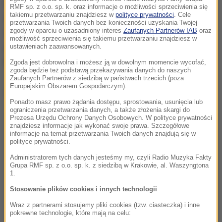
decyzję, by kobieta, której dotyczą zarzuty, została
RMF sp. z o.o. sp. k. oraz informacje o możliwości sprzeciwienia się
takiemu przetwarzaniu znajdziesz w
polityce prywatności
. Cele
zawieszona w obowiązkach do czasu wyjaśnienia
przetwarzania Twoich danych bez konieczności uzyskania Twojej
sprawy. Powołał też zespół, który zbada sprawę. Na
zgody w oparciu o uzasadniony interes
Zaufanych Partnerów IAB
oraz
możliwość sprzeciwienia się takiemu przetwarzaniu znajdziesz w
jego czele stanął jeden z wiceprezydentów - Adam
ustawieniach zaawansowanych.
Ruśniak.
Zgoda jest dobrowolna i możesz ją w dowolnym momencie wycofać,
zgoda będzie też podstawą przekazywania danych do naszych
Zaufanych Partnerów z siedzibą w państwach trzecich (poza
Europejskim Obszarem Gospodarczym).
Dalsza część artykułu pod materiałem video:
Ponadto masz prawo żądania dostępu, sprostowania, usunięcia lub
ograniczenia przetwarzania danych, a także złożenia skargi do
Prezesa Urzędu Ochrony Danych Osobowych. W polityce prywatności
znajdziesz informacje jak wykonać swoje prawa. Szczegółowe
informacje na temat przetwarzania Twoich danych znajdują się w
polityce prywatności.
Administratorem tych danych jesteśmy my, czyli Radio Muzyka Fakty
Grupa RMF sp. z o.o. sp. k. z siedzibą w Krakowie, al. Waszyngtona
1.
Stosowanie plików cookies i innych technologii
Wraz z partnerami stosujemy pliki cookies (tzw. ciasteczka) i inne
pokrewne technologie, które mają na celu: