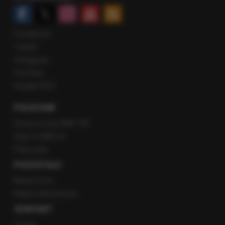
Facebook
Twitter
Instagram
YouTube
Kanały RSS
POLECANE
Gorąca Linia RMF FM
Staż w RMF24
Patronaty
POZOSTAŁE
Newsroom
Radio internetowe
KONTAKT
O nas