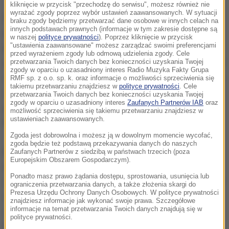
kliknięcie w przycisk "przechodzę do serwisu", możesz również nie
wyrażać zgody poprzez wybór ustawień zaawansowanych. W sytuacji
Według sądu śledczy nie wykazali, że istnieje obawa,
braku zgody będziemy przetwarzać dane osobowe w innych celach na
innych podstawach prawnych (informacje w tym zakresie dostępne są
iż podejrzani będą utrudniać postępowanie poprzez
w naszej
polityce prywatności
). Poprzez kliknięcie w przycisk
"ustawienia zaawansowane" możesz zarządzać swoimi preferencjami
nakłanianie innych osób do składania fałszywych
przed wyrażeniem zgody lub odmową udzielenia zgody. Cele
zeznań lub utrudniać inne czynności procesowe.
Sąd
przetwarzania Twoich danych bez konieczności uzyskania Twojej
zgody w oparciu o uzasadniony interes Radio Muzyka Fakty Grupa
uznał, że nie ma obawy ani ucieczki, ani ukrywania się
RMF sp. z o.o. sp. k. oraz informacje o możliwości sprzeciwienia się
takiemu przetwarzaniu znajdziesz w
polityce prywatności
. Cele
tych osób, ani bezprawnego wpływania na tok
przetwarzania Twoich danych bez konieczności uzyskania Twojej
zgody w oparciu o uzasadniony interes
Zaufanych Partnerów IAB
oraz
postępowania w sprawie
- zaznaczyła Kaczmarek-
możliwość sprzeciwienia się takiemu przetwarzaniu znajdziesz w
ustawieniach zaawansowanych.
Kęsik.
Zgoda jest dobrowolna i możesz ją w dowolnym momencie wycofać,
zgoda będzie też podstawą przekazywania danych do naszych
Prokuratura zapowiedziała złożenie zażalenia na
Zaufanych Partnerów z siedzibą w państwach trzecich (poza
Europejskim Obszarem Gospodarczym).
decyzję sądu. Śledczy mogą to zrobić w ciągu 7 dni.
Ponadto masz prawo żądania dostępu, sprostowania, usunięcia lub
Istnieje podejrzenie, że jeśli pomagali ojcu uprowadzić
ograniczenia przetwarzania danych, a także złożenia skargi do
Prezesa Urzędu Ochrony Danych Osobowych. W polityce prywatności
dziecko, to teraz będą utrudniać, żeby chłopca
znajdziesz informacje jak wykonać swoje prawa. Szczegółowe
informacje na temat przetwarzania Twoich danych znajdują się w
odszukać i oddać matce
- mówi rzeczniczka
polityce prywatności.
Prokuratury Okręgowej w Radomiu Małgorzata